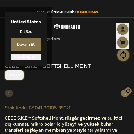
1.500TL VE ÜZERİ ALIŞVERİŞE
KARGO BEDAVA
United States
Dil Seç
Devam Et
Ülke Değiştir
CEBE™
CEBE™ S.K.E™ SOFTSHELL MONT
Geri Dön
Stok Kodu
:
GY041-20106-35021
CEBE S.K.E™ Softshell Mont, rüzgâr geçirmez ve su itici
dış kumaşı, mikro polar iç yüzeyi ve yüksek buhar
transferi sağlayan membran yapısıyla ısı yalıtımı ve