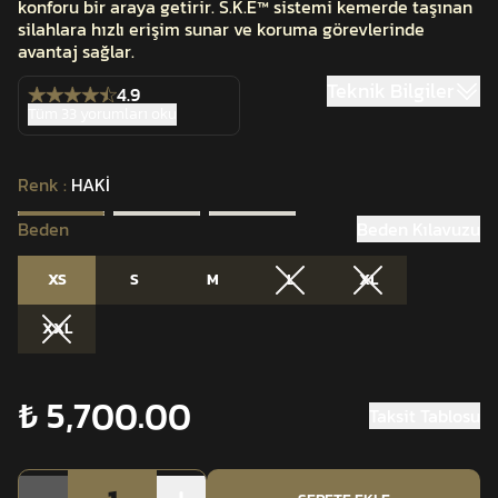
konforu bir araya getirir. S.K.E™ sistemi kemerde taşınan
silahlara hızlı erişim sunar ve koruma görevlerinde
avantaj sağlar.
Teknik Bilgiler
4.9
Tüm 33 yorumları oku
Renk
:
HAKİ
Beden
Beden Kılavuzu
XS
S
M
L
XL
XXL
₺ 5,700.00
Taksit Tablosu