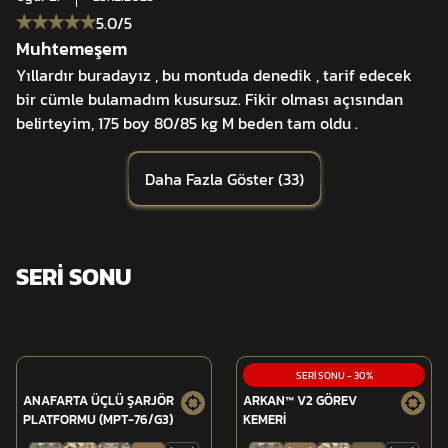
5.0
/5
Muhtemeşem
Yıllardır buradayız , bu montuda denedik , tarif edecek
bir cümle bulamadım kusursuz. Fikir olması açısından
belirteyim, 175 boy 80/85 kg M beden tam oldu .
Daha Fazla Göster
(
33
)
SERİ SONU
SERİ SONU
-
30
%
ANAFARTA ÜÇLÜ ŞARJÖR
ARKAN™ V2 GÖREV
PLATFORMU (MPT-76/G3)
KEMERİ