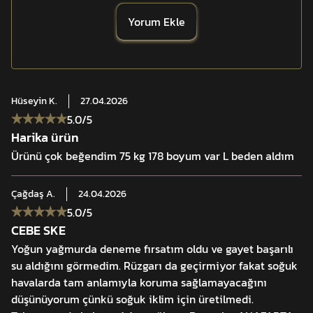
süresinikısaltmayı hedefler.
Yorum Ekle
Toplam 7 adet fonksiyonel cep, çift yönlü
fermuar,ayarlanabilir kol manşetleri ve arma/peç uyumlu
cırt yüzeyler ile mont; taktikatıcılık, doğa sporları ve
görev kullanımına uygun çok yönlü bir yapı sunar.
Hüseyin
K.
27.04.2026
5.0
/5
Özellikler:
Harika ürün
• Rüzgar geçirmez, su itici dış kumaş
Ürünü çok beğendim 75 kg 178 boyum var L beden aldım
• S.K.E™ silaha kolay erişim sistemi
• Mikro polar iç yüzey
Çağdaş
A.
24.04.2026
• Yüksek buhar transferi membranı
5.0
/5
• 7 fonksiyonel cep
CEBE SKE
Yoğun yağmurda deneme fırsatım oldu ve gayet başarılı
su aldığını görmedim. Rüzgarı da geçirmiyor fakat soğuk
havalarda tam anlamıyla koruma sağlamayacağını
düşünüyorum çünkü soğuk iklim için üretilmedi.