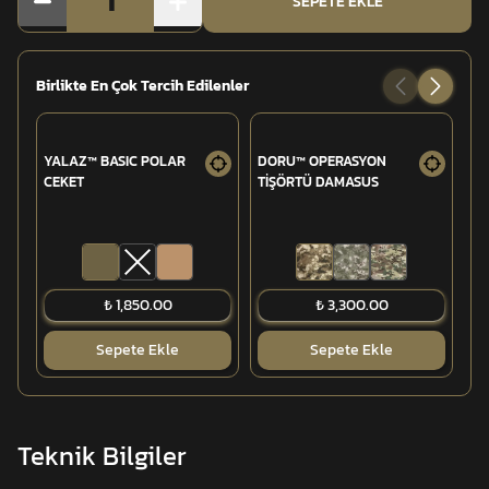
1
SEPETE EKLE
Birlikte En Çok Tercih Edilenler
YALAZ™ BASIC POLAR
DORU™ OPERASYON
TU
CEKET
TİŞÖRTÜ DAMASUS
OP
₺ 1,850.00
₺ 3,300.00
Sepete Ekle
Sepete Ekle
Teknik Bilgiler