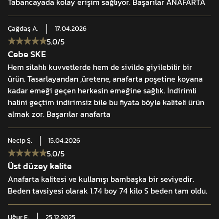
Tabancayada kolay erişim sağlıyor. Başarılar ANAFARTA
Çağdaş
A.
17.04.2026
5.0
/5
Cebe SKE
Hem silahlı kuvvetlerde hem de sivilde giyilebilir bir
ürün. Tasarlayandan ,üretene, anafarta poşetine koyana
kadar emeği geçen herkesin emeğine sağlık. İndirimli
halini geçtim indirimsiz bile bu fiyata böyle kaliteli ürün
almak zor. Başarılar anafarta
Necip
Ş.
15.04.2026
5.0
/5
Üst düzey kalite
Anafarta kalitesi ve kullanışı bambaşka bir seviyedir.
Beden tavsiyesi olarak 1.74 boy 74 kilo S beden tam oldu.
Uğur
E.
25.12.2025