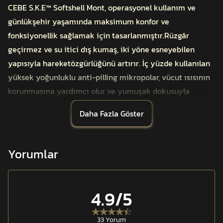
CEBE S.K.E™ Softshell Mont, operasyonel kullanım ve
günlükşehir yaşamında maksimum konfor ve
fonksiyonellik sağlamak için tasarlanmıştır.Rüzgâr
geçirmez ve su itici dış kumaş, iki yöne esneyebilen
yapısıyla hareketözgürlüğünü artırır. İç yüzde kullanılan
yüksek yoğunluklu anti-pilling mikropolar, vücut ısısının
korunmasına yardımcı olur ve yumuşak dokusuyla
uzunsüreli kullanımda konfor sağlar.
Daha Fazla Göster
Montun ara katmanında yer alan membran yapısı,
yüksek buhartransferi sağlayarak ter ve nemin dışarı
atılmasını kolaylaştırır. Böyleceperformans anında
Yorumlar
oluşan ısı artışları dengelenir ve kullanıcı kuru kalır.
S.K.E™ — Silaha Kolay Erişim sistemi, kemerde
taşınantabancalara tek hareketle hızlı erişim sunacak
4.9
/5
şekilde ergonomik olarakgeliştirilmiştir. Bu özellik
özellikle yakın koruma görevlerinde tepki
33 Yorum