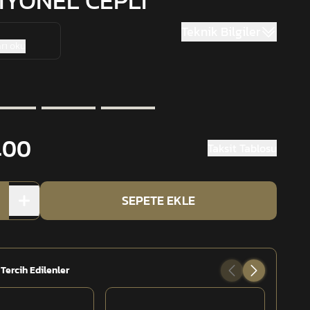
İYONEL CEPLİ
Teknik Bilgiler
rı oku
.00
Taksit Tablosu
SEPETE EKLE
 Tercih Edilenler