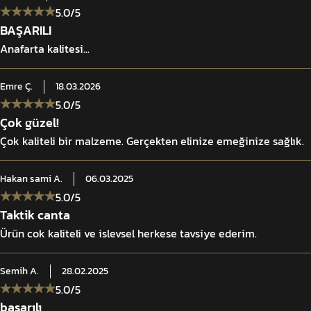
ma ve salınımı minimize eder.
5.0
/5
BAŞARILI
acına göre özelleştirilmesine imkân tanır. Ergonomik omuz yapısı yükü 
Anafarta kalitesi...
istemi hızlı beden ayarı ve acil durumlarda tek hamlede kurtulma fonksiy
Emre
Ç.
18.03.2026
5.0
/5
Çok güzel!
Çok kaliteli bir malzeme. Gerçekten elinize emeğinize sağlık.
Hakan sami
A.
06.03.2025
5.0
/5
Taktik canta
Ürün cok kaliteli ve islevsel herkese tavsiye ederim.
Semih
A.
28.02.2025
5.0
/5
başarılı