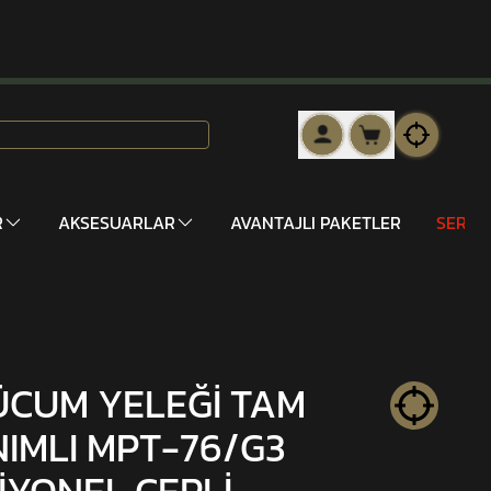
R
AKSESUARLAR
AVANTAJLI PAKETLER
SERİ 
ÜCUM YELEĞİ TAM
IMLI MPT-76/G3