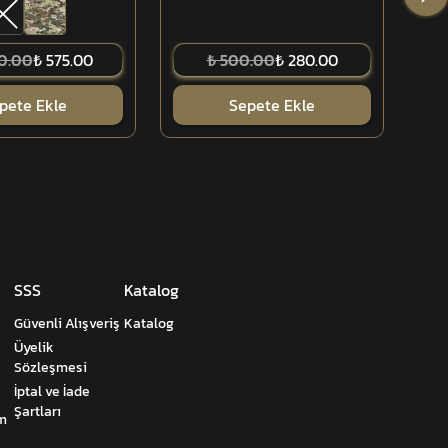
00.00
₺ 575.00
₺ 500.00
₺ 280.00
pete Ekle
Sepete Ekle
SSS
Katalog
Güvenli Alışveriş
Katalog
Üyelik
Sözleşmesi
İptal ve İade
Şartları
um