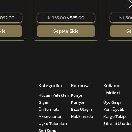
,092.00
₺ 935.00
₺ 585.00
₺ 1,5
kle
Sepete Ekle
Se
Kategoriler
Kurumsal
Kullanıcı
İlişkileri
Hücum Yelekleri
Künye
Giyim
Kariyer
Üye Girişi
Üniformalar
Bize Ulaşın
Yeni Üyelik
Aksesuarlar
Hakkımızda
Kargo Takip
Uyku Tulumları
Şifremi Unutt
Seri Sonu