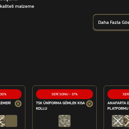
kaliteli malzeme
Daha Fazla Gös
nlere karşıkorurken, şarjöre hızlı erişimihtiyacı halinde kapak
30
%
SERİ SONU
-
37
%
SER
KEMERİ
TSK ÜNİFORMA GÖMLEK KISA
ANAFARTA 
KOLLU
PLATFORMU 