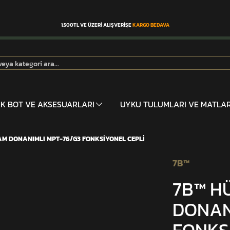
1.500TL VE ÜZERİ ALIŞVERİŞE
KARGO BEDAVA
İK BOT VE AKSESUARLARI
UYKU TULUMLARI VE MATLA
AM DONANIMLI MPT-76/G3 FONKSİYONEL CEPLİ
7B™
7B™ H
DONAN