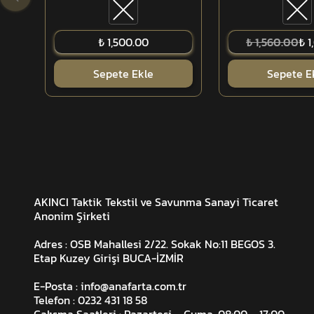
₺ 1,500.00
₺ 1,560.00
₺ 1
Sepete Ekle
Sepete E
AKINCI Taktik Tekstil ve Savunma Sanayi Ticaret
Anonim Şirketi
Adres : OSB Mahallesi 2/22. Sokak No:11 BEGOS 3.
Etap Kuzey Girişi BUCA-İZMİR
E-Posta :
info@anafarta.com.tr
Telefon : 0232 431 18 58