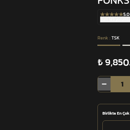
FONKS
5.0
Tüm 149 yorumla
Renk
:
TSK
₺ 9,850
1
Birlikte En Çok