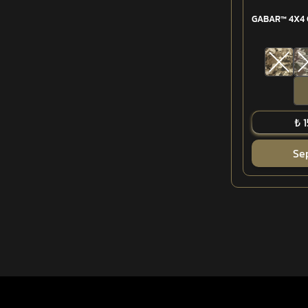
GABAR™ 4X4 
₺ 
Se