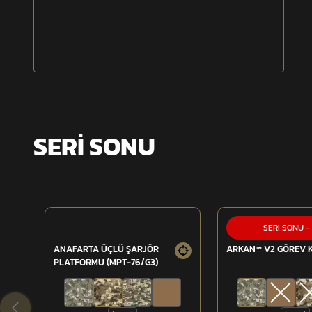
Azaltılmış cırt ile düşük ses profili
Güçlendirilmiş dikiş yapısı
Özel seri numarası ile ürün takibi
Yaralı taşıma kulbu
SERİ SONU
Fonksiyonel ŞarjörCebi, cep kapakları sayesinde dış etke
ellehızlı kullanımına imkan verir.
- 1 Adet 7B BalıstıkPlaka Tasıyıcı Yelek
- 5 Adet FonksiyonelTek Şarjör Cebi, (MPT-76/ 7.62MM)
SERİ SONU
-
- 1 Adet El BombasıCebi
ANAFARTA ÜÇLÜ ŞARJÖR
ARKAN™ V2 GÖREV 
- 1 Adet Telsiz Cebi
PLATFORMU (MPT-76/G3)
- 1 Adet Göğüs/TelefonCebi
- 1 Adet Genel MaksatCebi