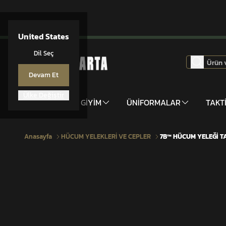
United States
Dil Seç
Devam Et
Ülke Değiştir
DONANIM
GİYİM
ÜNİFORMALAR
TAKT
Anasayfa
HÜCUM YELEKLERİ VE CEPLER
7B™ HÜCUM YELEĞİ T