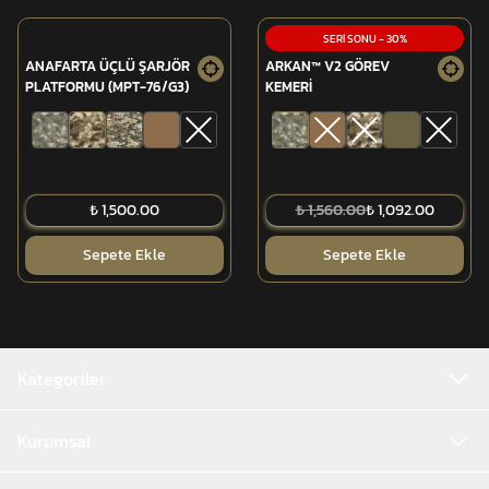
SERİ SONU
-
30
%
ANAFARTA ÜÇLÜ ŞARJÖR
ARKAN™ V2 GÖREV
PLATFORMU (MPT-76/G3)
KEMERİ
₺ 1,500.00
₺ 1,560.00
₺ 1,092.00
Sepete Ekle
Sepete Ekle
Kategoriler
Kurumsal