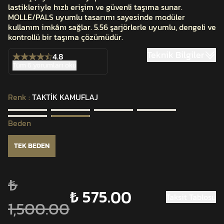
lastikleriyle hızlı erişim ve güvenli taşıma sunar.
MOLLE/PALS uyumlu tasarımı sayesinde modüler
kullanım imkânı sağlar. 5.56 şarjörlerle uyumlu, dengeli ve
kontrollü bir taşıma çözümüdür.
Teknik Bilgiler
4.8
Tüm 6 yorumları oku
Renk
:
TAKTİK KAMUFLAJ
Beden
TEK BEDEN
₺
₺ 575.00
Taksit Tablosu
1,500.00