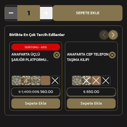
1
SEPETE EKLE
Birlikte En Çok Tercih Edilenler
SERİ SONU
-
60
%
ANAFARTA ÜÇLÜ
ANAFARTA CEP TELEFON
IF
ŞARJÖR PLATFORMU
TAŞIMA KILIFI
(MPT-76/G3)
₺ 1,400.00
₺ 560.00
₺ 650.00
Sepete Ekle
Sepete Ekle