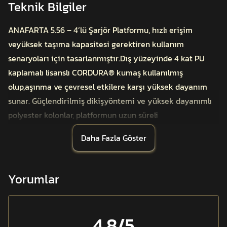
Teknik Bilgiler
ANAFARTA 5.56 – 4’lü Şarjör Platformu, hızlı erişim
veyüksek taşıma kapasitesi gerektiren kullanım
senaryoları için tasarlanmıştır.Dış yüzeyinde 4 kat PU
kaplamalı lisanslı CORDURA® kumaş kullanılmış
olup,aşınma ve çevresel etkilere karşı yüksek dayanım
sunar. Güçlendirilmiş dikişyöntemi ve yüksek dayanımlı
polyester kolonlar, platformun uzun süreli
kullanımperformansını destekler.
Daha Fazla Göster
İç bölümde yer alan uzun ömürlü kavrama lastikleri ve
cırtyüzeyler, dört adet şarjörün aynı platform üzerinde
güvenli ve sabit şekildetaşınmasını sağlar. Ayarlanabilir
Yorumlar
taşıma yapısı, 5.56 çapındaki farklı şarjörtiplerine uyum
gösterirken hareket sırasında oluşabilecek salınımı önler.
Platformun ön yüzünde bulunan MOLLE/PALS alanı, ilave
4.8
/5