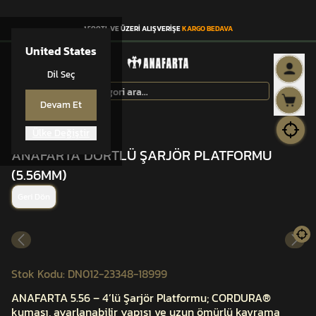
1.500TL VE ÜZERİ ALIŞVERİŞE
KARGO BEDAVA
United States
Dil Seç
Devam Et
Ülke Değiştir
ANAFARTA® CEP
ANAFARTA DÖRTLÜ ŞARJÖR PLATFORMU
(5.56MM)
Geri Dön
Stok Kodu
:
DN012-23348-18999
ANAFARTA 5.56 – 4’lü Şarjör Platformu; CORDURA®
kumaşı, ayarlanabilir yapısı ve uzun ömürlü kavrama