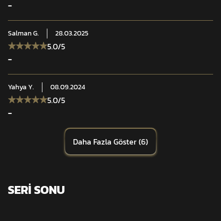
-
Salman
G.
28.03.2025
5.0
/5
-
Yahya
Y.
08.09.2024
5.0
/5
-
Daha Fazla Göster
(
6
)
SERİ SONU