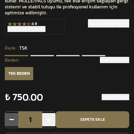
sunar. MOLLE/PALS uyumu, tek elle erişim sağlayan gergi
sistemi ve stabil tutuşu ile profesyonel kullanım için
optimize edilmiştir.
Teknik Bilgiler
4.9
Tüm 7 yorumları oku
Renk
:
TSK
Beden
Beden Kılavuzu
TEK BEDEN
₺ 750.00
Taksit Tablosu
1
SEPETE EKLE