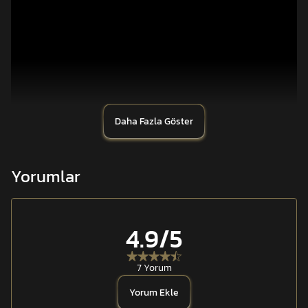
Daha Fazla Göster
Yorumlar
4.9
/5
7 Yorum
ANAFARTA Fonksiyonel Şarjör Cebi 5.56, değişken
kullanımkoşullarında hem koruma hem de hızlı erişim
Yorum Ekle