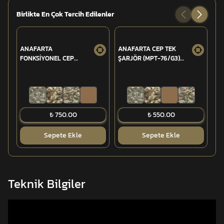
Birlikte En Çok Tercih Edilenler
ANAFARTA
ANAFARTA CEP TEK
AN
FONKSİYONEL CEP
ŞARJÖR (MPT-76/G3)
TA
ŞARJÖR (MPT-76/G3
LASTİKLİ AÇIK
7.62MM)
₺ 750.00
₺ 550.00
Sepete Ekle
Sepete Ekle
Teknik Bilgiler