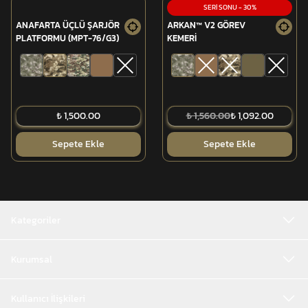
SERİ SONU
-
30
%
ANAFARTA ÜÇLÜ ŞARJÖR
ARKAN™ V2 GÖREV
PLATFORMU (MPT-76/G3)
KEMERİ
₺ 1,500.00
₺ 1,560.00
₺ 1,092.00
Sepete Ekle
Sepete Ekle
Kategoriler
Kurumsal
Kullanıcı İlişkileri