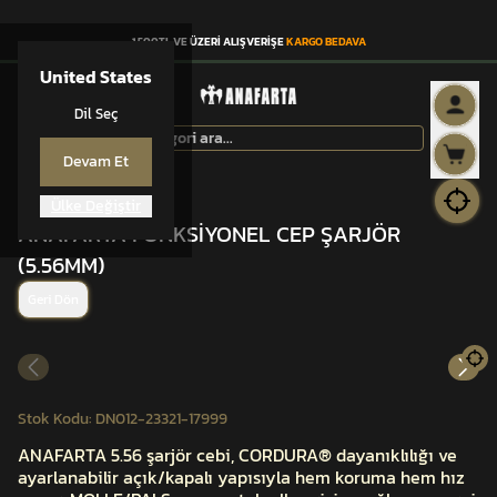
1.500TL VE ÜZERİ ALIŞVERİŞE
KARGO BEDAVA
United States
Dil Seç
Devam Et
Ülke Değiştir
ANAFARTA® CEP
ANAFARTA FONKSİYONEL CEP ŞARJÖR
(5.56MM)
Geri Dön
Stok Kodu
:
DN012-23321-17999
ANAFARTA 5.56 şarjör cebi, CORDURA® dayanıklılığı ve
ayarlanabilir açık/kapalı yapısıyla hem koruma hem hız