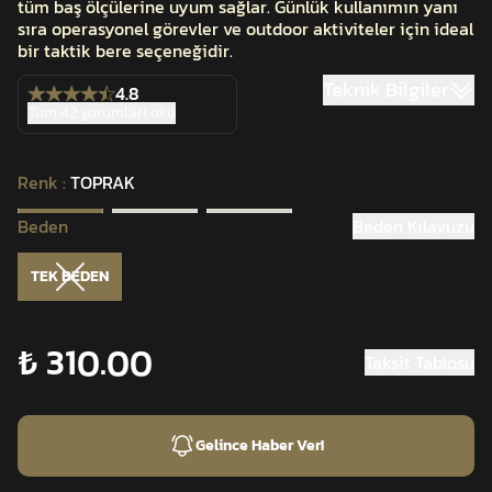
tüm baş ölçülerine uyum sağlar. Günlük kullanımın yanı
sıra operasyonel görevler ve outdoor aktiviteler için ideal
bir taktik bere seçeneğidir.
Teknik Bilgiler
4.8
Tüm 42 yorumları oku
Renk
:
TOPRAK
Beden
Beden Kılavuzu
TEK BEDEN
₺ 310.00
Taksit Tablosu
Gelince Haber Ver!