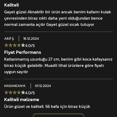
Kaliteli
Gayet güzel Alınabilir bir ürün ancak benim kafamı kulak
çevresinden biraz sıktı daha yeni olduğundan bence
normal zamanla açılır Gayet güzel sıcak tutuyor
Akif
Ş.
16.12.2024
4.0
/5
Fiyat Performans
Katlanmamış uzunluğu 27 cm, benim gibi koca kafaysanız
biraz küçük gelebilir. Muadil ithal ürünlere göre fiyatı
uygun sayılır
HASANCAN
K.
01.12.2024
4.0
/5
Kaliteli malzeme
Ürün güzel ve kaliteli. 56 kafa için biraz küçük