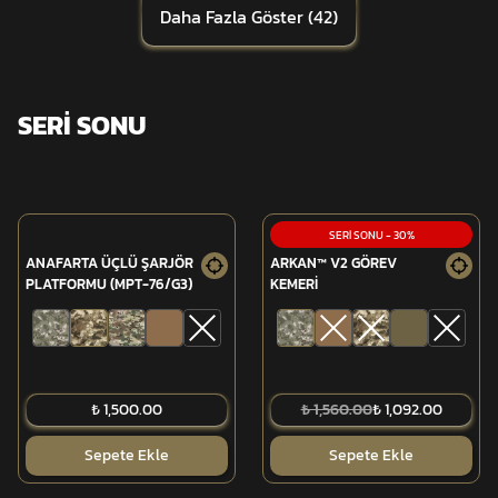
Daha Fazla Göster
(
42
)
SERİ SONU
SERİ SONU
-
30
%
ANAFARTA ÜÇLÜ ŞARJÖR
ARKAN™ V2 GÖREV
PLATFORMU (MPT-76/G3)
KEMERİ
₺ 1,500.00
₺ 1,560.00
₺ 1,092.00
Sepete Ekle
Sepete Ekle