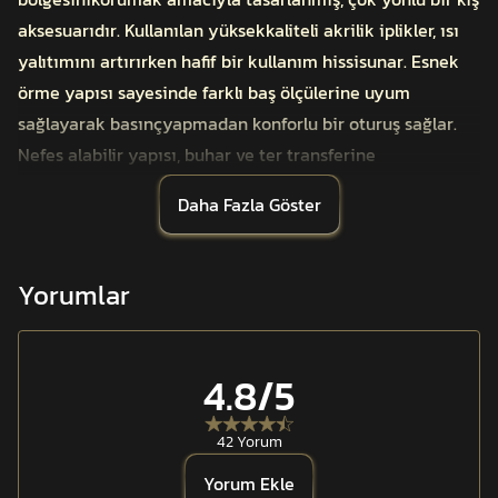
aksesuarıdır. Kullanılan yüksekkaliteli akrilik iplikler, ısı
yalıtımını artırırken hafif bir kullanım hissisunar. Esnek
örme yapısı sayesinde farklı baş ölçülerine uyum
sağlayarak basınçyapmadan konforlu bir oturuş sağlar.
Nefes alabilir yapısı, buhar ve ter transferine
yardımcıolarak yoğun efor sırasında oluşan nemin
Daha Fazla Göster
tahliye edilmesini destekler. Islakkaldığında dahi kısa
sürede kuruyabilen akrilik malzeme, zorlu hava
şartlarındapratik kullanım avantajı sunar.
Yorumlar
Ayarlanabilir katlama yapısı sayesinde bere boyu
kişiseltercihe göre uzatılabilir ya da kısaltılabilir. Balistik
başlıkla birliktekullanılmaya uygun formu, taktik
4.8
/5
görevlerde de kullanım alanını genişletir.AYAZ™ Triko
Bere; operasyonel kullanım, outdoor aktiviteler, doğa
42 Yorum
sporları vegünlük şehir yaşamı için güvenilir bir ısı
Yorum Ekle
yalıtım çözümüdür.