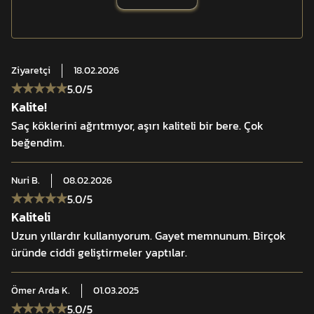
Özellikler:
• Yüksek ısı yalıtımı
Ziyaretçi
18.02.2026
• Esnek akrilik kumaş
5.0
/5
• Boyu ayarlanabilir
Kalite!
• Hızlı kuruma
Saç köklerini ağrıtmıyor, aşırı kaliteli bir bere. Çok
• Taktik ve günlük kullanım
beğendim.
Nuri
B.
08.02.2026
5.0
/5
Kaliteli
Uzun yıllardır kullanıyorum. Gayet memnunum. Birçok
üründe ciddi geliştirmeler yaptılar.
Ömer Arda
K.
01.03.2025
5.0
/5