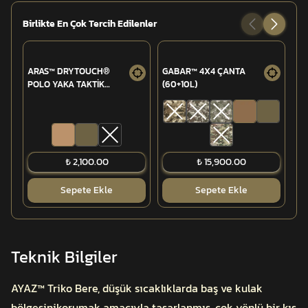
Birlikte En Çok Tercih Edilenler
ARAS™ DRYTOUCH®
GABAR™ 4X4 ÇANTA
KO
POLO YAKA TAKTİK
(60+10L)
A
TİŞÖRT KISA KOLLU
₺ 2,100.00
₺ 15,900.00
Sepete Ekle
Sepete Ekle
Teknik Bilgiler
AYAZ™ Triko Bere, düşük sıcaklıklarda baş ve kulak
bölgesinikorumak amacıyla tasarlanmış, çok yönlü bir kış