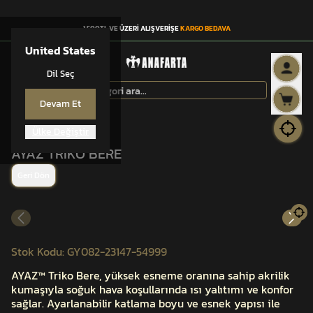
1.500TL VE ÜZERİ ALIŞVERİŞE
KARGO BEDAVA
United States
Dil Seç
Devam Et
Ülke Değiştir
AYAZ™
AYAZ TRİKO BERE
Geri Dön
Stok Kodu
:
GY082-23147-54999
AYAZ™ Triko Bere, yüksek esneme oranına sahip akrilik
kumaşıyla soğuk hava koşullarında ısı yalıtımı ve konfor
sağlar. Ayarlanabilir katlama boyu ve esnek yapısı ile