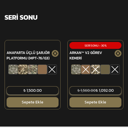
SERİ SONU
SERİ SONU
-
30
%
ANAFARTA ÜÇLÜ ŞARJÖR
ARKAN™ V2 GÖREV
PLATFORMU (MPT-76/G3)
KEMERİ
₺ 1,500.00
₺ 1,560.00
₺ 1,092.00
Sepete Ekle
Sepete Ekle