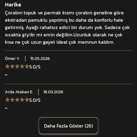
Harika
Çorabın topuk ve parmak kısmı çorabın geneline göre
ekstradan pamuklu yapılmış bu daha da konforlu hale
getirmiş. Ayağı rahatsız edici bir durum yok. Sadece çok
sıcakta giyilir mi emin değilim.Uzunluk olarak ne çok
kısa ne çok uzun gayet ideal çok memnun kaldım.
Ömer
Y.
15.05.2026
5.0
/5
-
Arda Atakan
E.
18.03.2026
5.0
/5
-
Daha Fazla Göster
(
26
)