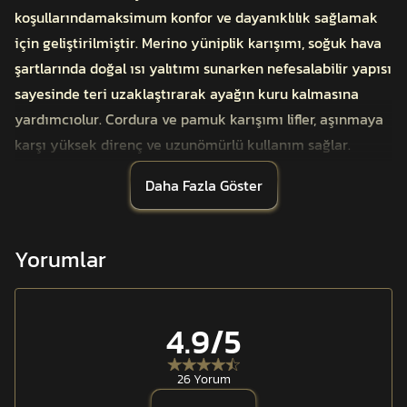
koşullarındamaksimum konfor ve dayanıklılık sağlamak
için geliştirilmiştir. Merino yüniplik karışımı, soğuk hava
şartlarında doğal ısı yalıtımı sunarken nefesalabilir yapısı
sayesinde teri uzaklaştırarak ayağın kuru kalmasına
yardımcıolur. Cordura ve pamuk karışımı lifler, aşınmaya
karşı yüksek direnç ve uzunömürlü kullanım sağlar.
Çorap boyunca yer alan elastan destek bantları,
Daha Fazla Göster
hareketsırasında kayma, dönme ve sıyrılmayı önleyerek
stabil bir kullanım deneyimisunar. CUTEC bakır elyaf
teknolojisi, bakteri ve koku oluşumunu azaltarak
Yorumlar
ayakhijyeninin korunmasına destek olur.
Güçlendirilmiş topuk ve parmak ucu bölgeleri, yoğun
yükaltında delinme ve aşınmaya karşı ekstra koruma
4.9
/5
sağlar. 26 cm konç yüksekliği,bilek ve bacak bölgesini
sararak ek sıcaklık ve destek sunar. Operasyonelgörevler,
26 Yorum
trekking, dağcılık ve uzun süreli outdoor aktiviteler için