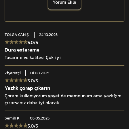
Yorum Ekle
güvenilirbir tercihtir.
Özellikler:
• Merino yün–Cordura karışımı
TOLGA CAN
Ş.
24.10.2025
• CUTEC bakır elyaf teknolojisi
5.0
/5
• Kaymayı önleyen elastik bantlar
Dura extereme
• Güçlendirilmiş burun ve topuk
Tasarımı ve kalitesi Çok iyi
• 26 cm konç yüksekliği
Ziyaretçi
01.08.2025
5.0
/5
Yazlık çorap çıkarın
Çorabı kullanıyorum gayet de memnunum ama yazlığını
çıkarsanız daha iyi olacak
Semih
K.
05.05.2025
5.0
/5