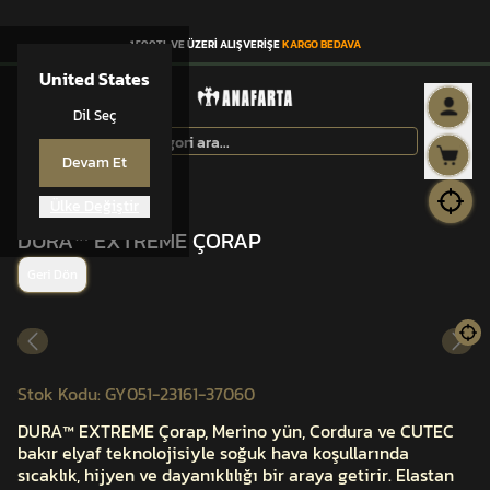
1.500TL VE ÜZERİ ALIŞVERİŞE
KARGO BEDAVA
United States
Dil Seç
Devam Et
Ülke Değiştir
DURA™
DURA™ EXTREME ÇORAP
Geri Dön
Stok Kodu
:
GY051-23161-37060
DURA™ EXTREME Çorap, Merino yün, Cordura ve CUTEC
bakır elyaf teknolojisiyle soğuk hava koşullarında
sıcaklık, hijyen ve dayanıklılığı bir araya getirir. Elastan