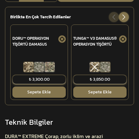
Birlikte En Çok Tercih Edilenler
DORU™ OPERASYON
TUNGA™ V3 DAMASUS®
ÜN
TİŞÖRTÜ DAMASUS
OPERASYON TİŞÖRTÜ
₺ 3,300.00
₺ 3,850.00
Sepete Ekle
Sepete Ekle
Teknik Bilgiler
DURA™ EXTREME Çorap, zorlu iklim ve arazi