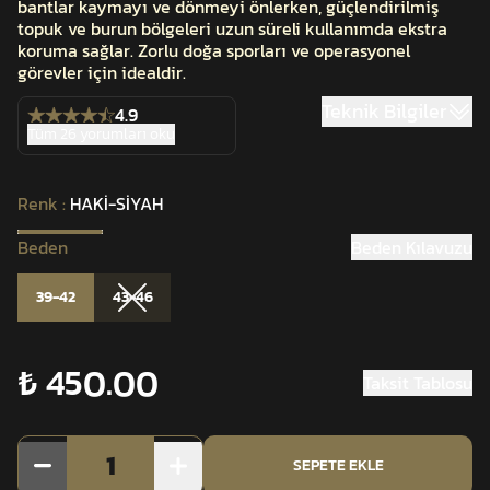
bantlar kaymayı ve dönmeyi önlerken, güçlendirilmiş
topuk ve burun bölgeleri uzun süreli kullanımda ekstra
koruma sağlar. Zorlu doğa sporları ve operasyonel
görevler için idealdir.
Teknik Bilgiler
4.9
Tüm 26 yorumları oku
Renk
:
HAKİ-SİYAH
Beden
Beden Kılavuzu
39-42
43-46
₺ 450.00
Taksit Tablosu
1
SEPETE EKLE