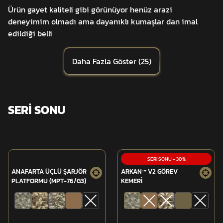
Ürün gayet kaliteli gibi görünüyor henüz arazi
deneyimim olmadı ama dayanıklı kumaşlar dan imal
edildiği belli
Daha Fazla Göster
(
25
)
SERİ SONU
SERİ SONU
-
30
%
ANAFARTA ÜÇLÜ ŞARJÖR
ARKAN™ V2 GÖREV
PLATFORMU (MPT-76/G3)
KEMERİ