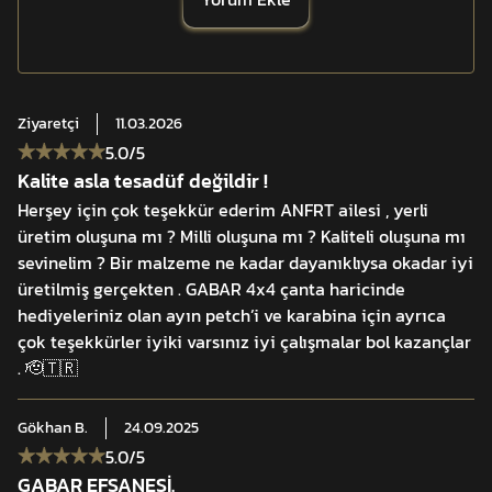
önünde bulundurularaktasarlanmıştır. Dış yüzeyinde 4
kat PU kaplamalı lisanslı CORDURA® kumaşkullanılmış
olup; su, yağ, sürtünme ve çevresel etkilere karşı yüksek
dirençsunar. Lisanslı YKK® fermuar ve tokalar ile
Ziyaretçi
11.03.2026
güçlendirilmiş çift dikiş yöntemi,uzun ömürlü yapısal
5.0
/5
dayanım sağlar.
Kalite asla tesadüf değildir !
Çantanın omurga sisteminde yer alan Çapraz Konumlu
Herşey için çok teşekkür ederim ANFRT ailesi , yerli
AlüminyumÇubuklu Sırt Destek Sistemi (C.A.C.S.D.),
üretim oluşuna mı ? Milli oluşuna mı ? Kaliteli oluşuna mı
sevinelim ? Bir malzeme ne kadar dayanıklıysa okadar iyi
yükün sırt boyunca dengelidağılmasına yardımcı olur.
üretilmiş gerçekten . GABAR 4x4 çanta haricinde
Beden ayarlı sırt sistemi ve çift katmanlı
hediyeleriniz olan ayın petch’i ve karabina için ayrıca
ergonomikomuzluk yapısı, ağır yüklerde baskıyı
çok teşekkürler iyiki varsınız iyi çalışmalar bol kazançlar
minimize eder. 3D hava sirkülasyonlu fileyüzeyler,
. 🫡🇹🇷
terlemeyi azaltarak uzun süreli konfor sunar.
Ön havuz sistemi; hücum çantası, parka veya mont
Gökhan
B.
24.09.2025
gibiekipmanlara hızlı erişim imkânı verir. Büyüyebilir üst
5.0
/5
bölme, hacimliekipmanların taşınmasını kolaylaştırır.
GABAR EFSANESİ.