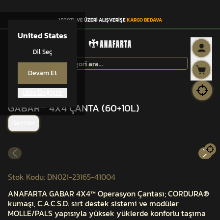
1.500TL VE ÜZERİ ALIŞVERİŞE
KARGO BEDAVA
United States
Dil Seç
Devam Et
Ülke Değiştir
GABAR™
GABAR™ 4X4 ÇANTA (60+10L)
Geri Dön
Stok Kodu
:
DN021-23165-41004
ANAFARTA GABAR 4X4™ Operasyon Çantası; CORDURA®
kumaşı, C.A.C.S.D. sırt destek sistemi ve modüler
MOLLE/PALS yapısıyla yüksek yüklerde konforlu taşıma