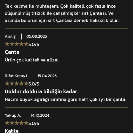
Çıkarılabilir bel desteği, görev kemeriolarak da
Tek kelime ile muhteşem. Çok kaliteli, çok fazla ince
düşünülmüş titizlik ile çalışılmış bir sırt Çantası. Ve
kullanılabilir. MOLLE/PALS uyumlu yapı, modüler
aslında bu ürün için sırt Çantası demek haksızlık olur.
kişiselleştirmeyeolanak tanır. Çanta yaklaşık 2,9 kg
ağırlığında olup 32×75×25 cm ölçülerinesahiptir.
Anıl
Ş.
05.09.2025
5.0
/5
Özellikler:
Çanta
4 kat PU kaplamalı lisanslı CORDURA® kumaş
Ürün çok kaliteli ve güzel
C.A.C.S.D. alüminyum sırt destek sistemi
Büyüyebilir üst bölme ve ön havuz erişimi
Rıfat Kutay
İ.
15.04.2025
Çift katmanlı ergonomik omuzluk yapısı
5.0
/5
MOLLE/PALS uyumlu modüler tasarım
Doldur doldura bildiğin kadar.
Hacmi büyük ağırlığı sınıfına göre hafif Çok iyi bir çanta.
Yakup
A.
14.10.2024
5.0
/5
Kalite