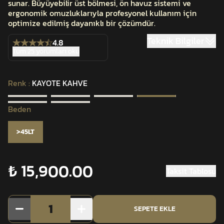
sunar. Büyüyebilir üst bölmesi, ön havuz sistemi ve
ergonomik omuzluklarıyla profesyonel kullanım için
optimize edilmiş dayanıklı bir çözümdür.
Teknik Bilgiler
4.8
Tüm 25 yorumları oku
Renk
:
KAYOTE KAHVE
Beden
>45LT
₺ 15,900.00
Taksit Tablosu
1
SEPETE EKLE