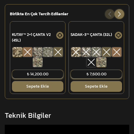
Birlikte En Çok Tercih Edilenler
KUTAY™ 2+1 ÇANTA V2
SADAK-3™ ÇANTA (32L)
DO
(45L)
Tİ
₺ 14,200.00
₺ 7,600.00
Sepete Ekle
Sepete Ekle
Teknik Bilgiler