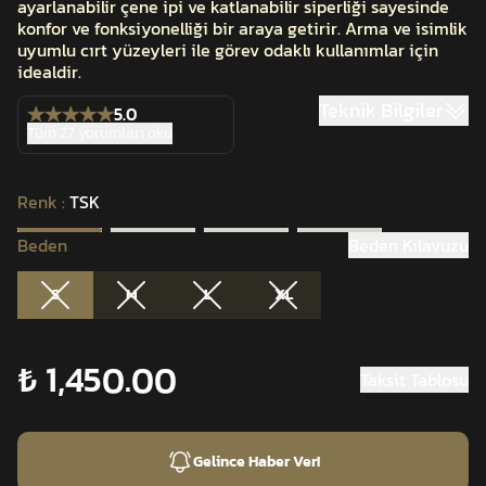
ayarlanabilir çene ipi ve katlanabilir siperliği sayesinde
konfor ve fonksiyonelliği bir araya getirir. Arma ve isimlik
uyumlu cırt yüzeyleri ile görev odaklı kullanımlar için
idealdir.
Teknik Bilgiler
5.0
Tüm 27 yorumları oku
Renk
:
TSK
Beden
Beden Kılavuzu
S
M
L
XL
₺ 1,450.00
Taksit Tablosu
Gelince Haber Ver!