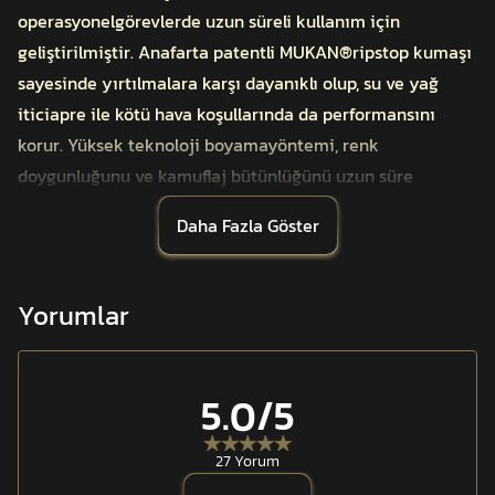
operasyonelgörevlerde uzun süreli kullanım için
geliştirilmiştir. Anafarta patentli MUKAN®ripstop kumaşı
sayesinde yırtılmalara karşı dayanıklı olup, su ve yağ
iticiapre ile kötü hava koşullarında da performansını
korur. Yüksek teknoloji boyamayöntemi, renk
doygunluğunu ve kamuflaj bütünlüğünü uzun süre
muhafaza eder.
Daha Fazla Göster
V2 versiyonunun en önemli yeniliği olan
fermuarlı,çıkarılabilir ense koruması; yüksek güneş
ışığına, rüzgâra ve dış etkenlerekarşı etkin koruma sağlar.
Yorumlar
Kullanılmadığı durumlarda, şapkanın iç
bölümündebulunan gizli cepte pratik bir şekilde
saklanabilir.
5.0
/5
Yanlarda yer alan file paneller, hava
sirkülasyonunuartırarak terlemeyi azaltır. Yumuşak
27 Yorum
elastik ter bandı baş şekline uyum sağlarve uzun süreli