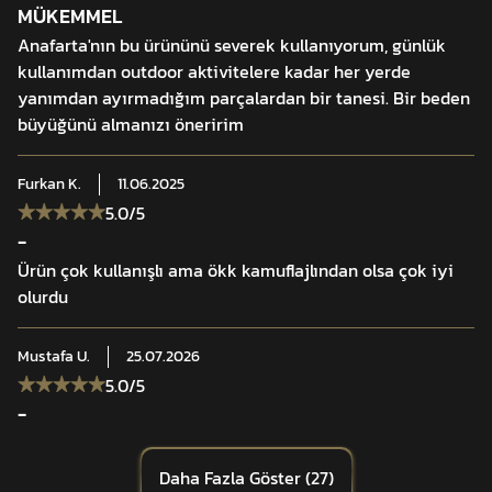
MÜKEMMEL
Anafarta'nın bu ürününü severek kullanıyorum, günlük
kullanımdan outdoor aktivitelere kadar her yerde
yanımdan ayırmadığım parçalardan bir tanesi. Bir beden
büyüğünü almanızı öneririm
Furkan
K.
11.06.2025
5.0
/5
-
Ürün çok kullanışlı ama ökk kamuflajlından olsa çok iyi
olurdu
Mustafa
U.
25.07.2026
5.0
/5
-
Daha Fazla Göster
(
27
)