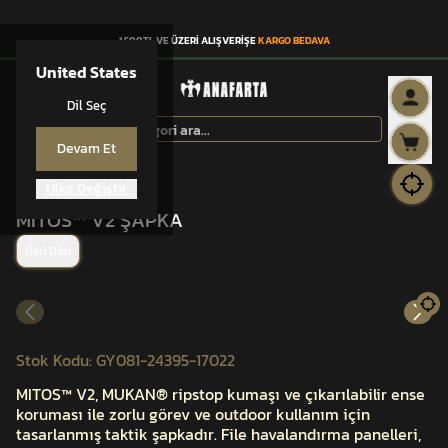
1.500TL VE ÜZERİ ALIŞVERİŞE
KARGO BEDAVA
United States
Dil Seç
Devam Et
Ülke Değiştir
MİTOS™
MİTOS™ V2 ŞAPKA
Geri Dön
Stok Kodu
:
GY081-24395-17022
MITOS™ V2, MUKAN® ripstop kumaşı ve çıkarılabilir ense
koruması ile zorlu görev ve outdoor kullanım için
tasarlanmış taktik şapkadır. File havalandırma panelleri,