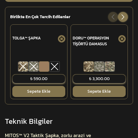
Birlikte En Çok Tercih Edilenler
TOLGA™ ŞAPKA
DORU™ OPERASYON
GA
TİŞÖRTÜ DAMASUS
(6
₺ 590.00
₺ 3,300.00
Sepete Ekle
Sepete Ekle
Teknik Bilgiler
MITOS™ V2 Taktik Şapka, zorlu arazi ve