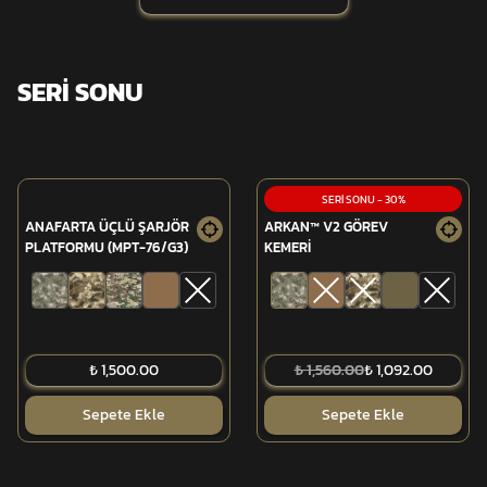
SERİ SONU
SERİ SONU
-
30
%
ANAFARTA ÜÇLÜ ŞARJÖR
ARKAN™ V2 GÖREV
PLATFORMU (MPT-76/G3)
KEMERİ
₺ 1,500.00
₺ 1,560.00
₺ 1,092.00
Sepete Ekle
Sepete Ekle