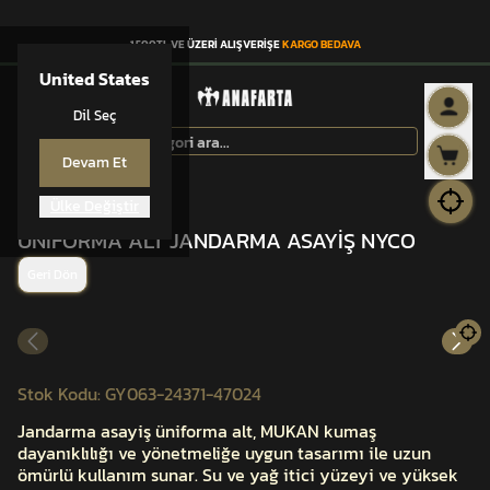
1.500TL VE ÜZERİ ALIŞVERİŞE
KARGO BEDAVA
United States
Dil Seç
Devam Et
Ülke Değiştir
ÜNİFORMA
ÜNİFORMA ALT JANDARMA ASAYİŞ NYCO
Geri Dön
Stok Kodu
:
GY063-24371-47024
Jandarma asayiş üniforma alt, MUKAN kumaş
dayanıklılığı ve yönetmeliğe uygun tasarımı ile uzun
ömürlü kullanım sunar. Su ve yağ itici yüzeyi ve yüksek