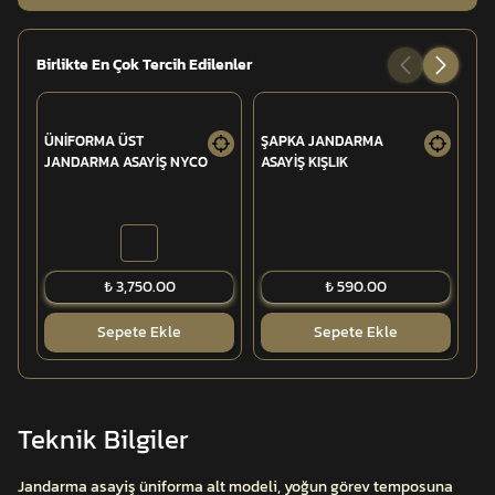
Birlikte En Çok Tercih Edilenler
ÜNİFORMA ÜST
ŞAPKA JANDARMA
AR
JANDARMA ASAYİŞ NYCO
ASAYİŞ KIŞLIK
PO
Tİ
₺ 3,750.00
₺ 590.00
Sepete Ekle
Sepete Ekle
Teknik Bilgiler
Jandarma asayiş üniforma alt modeli, yoğun görev temposuna