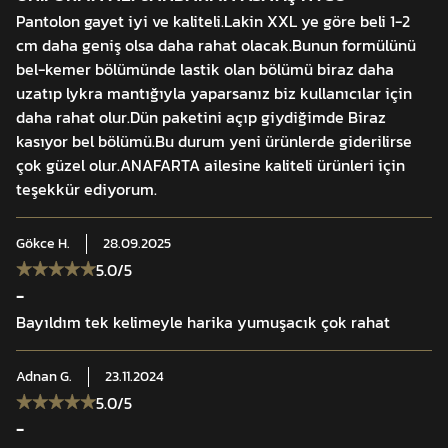
Pantolon gayet iyi ve kaliteli.Lakin XXL ye göre beli 1-2
cm daha geniş olsa daha rahat olacak.Bunun formülünü
bel-kemer bölümünde lastik olan bölümü biraz daha
uzatıp lykra mantığıyla yaparsanız biz kullanıcılar için
daha rahat olur.Dün paketini açıp giydiğimde Biraz
kasıyor bel bölümü.Bu durum yeni ürünlerde giderilirse
çok güzel olur.ANAFARTA ailesine kaliteli ürünleri için
teşekkür ediyorum.
Gökce
H.
28.09.2025
5.0
/5
-
Bayıldım tek kelimeyle harika yumuşacık çok rahat
Adnan
G.
23.11.2024
5.0
/5
-