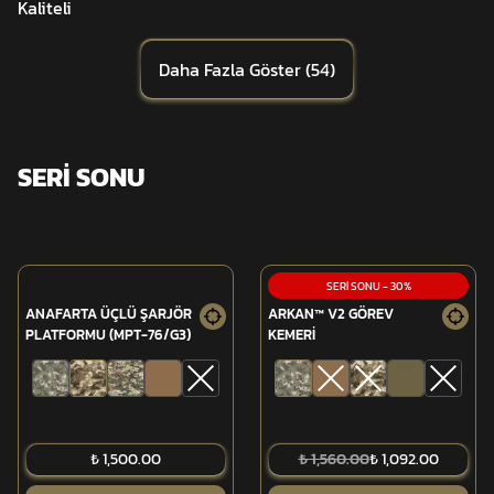
Kaliteli
Daha Fazla Göster
(
54
)
SERİ SONU
SERİ SONU
-
30
%
ANAFARTA ÜÇLÜ ŞARJÖR
ARKAN™ V2 GÖREV
PLATFORMU (MPT-76/G3)
KEMERİ
₺ 1,500.00
₺ 1,560.00
₺ 1,092.00