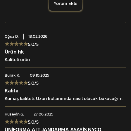
Yorum Ekle
Yüksek teknoloji boyama yöntemi
Su ve yağ itici apre
Yönetmeliğe uygun tasarım
Oğuz
D.
18.02.2026
5.0
/5
Yüksek renk dayanımı
Ürün hk
Kaliteli ürün
Yoğun kullanımda uzun ömür
Burak
K.
09.10.2025
Dayanıklı dikiş yapısı
5.0
/5
Kalite
Saha ve mesai uyumlu yapı
Kumaş kaliteli. Uzun kullanımda nasıl olacak bakacağım.
Hüseyin
G.
27.06.2025
5.0
/5
ÜNİFORMA ALT JANDARMA ASAYİŞ NYCO