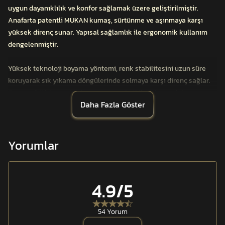
uygun dayanıklılık ve konfor sağlamak üzere geliştirilmiştir.
Anafarta patentli MUKAN kumaş, sürtünme ve aşınmaya karşı
yüksek direnç sunar. Yapısal sağlamlık ile ergonomik kullanım
dengelenmiştir.
Yüksek teknoloji boyama yöntemi, renk stabilitesini uzun süre
koruyarak sık yıkama döngülerinde solmaya karşı direnç sağlar.
Su ve yağ itici apre kaplama, çevresel etkilere karşı ek koruma
Daha Fazla Göster
sunar ve kumaş yüzeyinin temiz kalmasına yardımcı olur.
Resmî yönetmeliğe uygun tasarım yapısı, görev standartlarına
tam uyum sağlar. Uzun süreli kullanımda formunu koruyan kumaş
Yorumlar
yapısı, mesai ve saha şartlarında güvenilir performans sunar.
Dayanıklı dikiş yapısı ve düzenli kesimi ile profesyonel görünüm
desteklenmiştir.
4.9
/5
54 Yorum
Anafarta patentli MUKAN kumaş