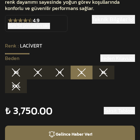
renk dayanımı sayesinde yoğun görev koşullarında
konforlu ve güvenilir performans sağlar.
Teknik Bilgiler
4.9
Tüm 54 yorumları oku
Renk
:
LACİVERT
Beden
Beden Kılavuzu
XS
S
M
L
XL
XXL
₺ 3,750.00
Taksit Tablosu
Gelince Haber Ver!