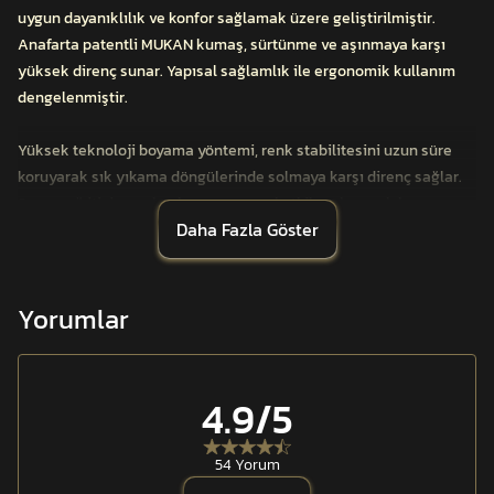
uygun dayanıklılık ve konfor sağlamak üzere geliştirilmiştir.
Anafarta patentli MUKAN kumaş, sürtünme ve aşınmaya karşı
yüksek direnç sunar. Yapısal sağlamlık ile ergonomik kullanım
dengelenmiştir.
Yüksek teknoloji boyama yöntemi, renk stabilitesini uzun süre
koruyarak sık yıkama döngülerinde solmaya karşı direnç sağlar.
Su ve yağ itici apre kaplama, çevresel etkilere karşı ek koruma
Daha Fazla Göster
sunar ve kumaş yüzeyinin temiz kalmasına yardımcı olur.
Resmî yönetmeliğe uygun tasarım yapısı, görev standartlarına
tam uyum sağlar. Uzun süreli kullanımda formunu koruyan kumaş
Yorumlar
yapısı, mesai ve saha şartlarında güvenilir performans sunar.
Dayanıklı dikiş yapısı ve düzenli kesimi ile profesyonel görünüm
desteklenmiştir.
4.9
/5
54 Yorum
Anafarta patentli MUKAN kumaş