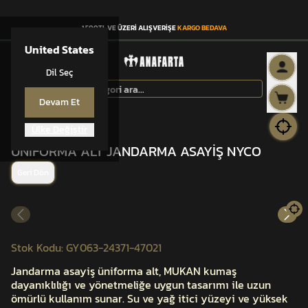
1.500TL VE ÜZERİ ALIŞVERİŞE
KARGO BEDAVA
United States
Dil Seç
Devam Et
Ülke Değiştir
ÜNİFORMA
ÜNİFORMA ALT JANDARMA ASAYİŞ NYCO
Geri Dön
Stok Kodu
:
GY063-24371-47021
Jandarma asayiş üniforma alt, MUKAN kumaş
dayanıklılığı ve yönetmeliğe uygun tasarımı ile uzun
ömürlü kullanım sunar. Su ve yağ itici yüzeyi ve yüksek