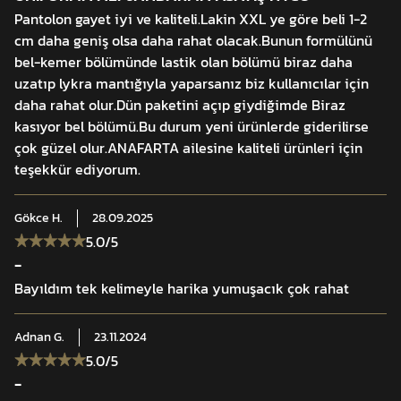
Pantolon gayet iyi ve kaliteli.Lakin XXL ye göre beli 1-2
cm daha geniş olsa daha rahat olacak.Bunun formülünü
bel-kemer bölümünde lastik olan bölümü biraz daha
uzatıp lykra mantığıyla yaparsanız biz kullanıcılar için
daha rahat olur.Dün paketini açıp giydiğimde Biraz
kasıyor bel bölümü.Bu durum yeni ürünlerde giderilirse
çok güzel olur.ANAFARTA ailesine kaliteli ürünleri için
teşekkür ediyorum.
Gökce
H.
28.09.2025
5.0
/5
-
Bayıldım tek kelimeyle harika yumuşacık çok rahat
Adnan
G.
23.11.2024
5.0
/5
-