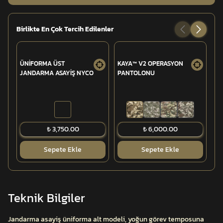
Birlikte En Çok Tercih Edilenler
ÜNİFORMA ÜST
KAYA™ V2 OPERASYON
AR
JANDARMA ASAYİŞ NYCO
PANTOLONU
PO
Tİ
₺ 3,750.00
₺ 6,000.00
Sepete Ekle
Sepete Ekle
Teknik Bilgiler
Jandarma asayiş üniforma alt modeli, yoğun görev temposuna