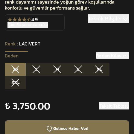
renk dayanımı sayesinde yoğun görev koşullarında
konforlu ve güvenilir performans sağlar.
Teknik Bilgiler
4.9
Tüm 54 yorumları oku
Renk
:
LACİVERT
Beden
Beden Kılavuzu
XS
S
M
L
XL
XXL
₺ 3,750.00
Taksit Tablosu
Gelince Haber Ver!