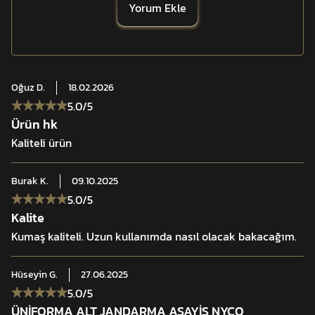
Yorum Ekle
Yüksek teknoloji boyama yöntemi
Su ve yağ itici apre
Yönetmeliğe uygun tasarım
Oğuz
D.
18.02.2026
5.0
/5
Yüksek renk dayanımı
Ürün hk
Kaliteli ürün
Yoğun kullanımda uzun ömür
Burak
K.
09.10.2025
Dayanıklı dikiş yapısı
5.0
/5
Kalite
Saha ve mesai uyumlu yapı
Kumaş kaliteli. Uzun kullanımda nasıl olacak bakacağım.
Hüseyin
G.
27.06.2025
5.0
/5
ÜNİFORMA ALT JANDARMA ASAYİŞ NYCO