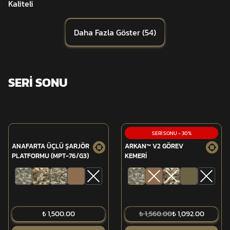
Kaliteli
Daha Fazla Göster
(
54
)
SERİ SONU
SERİ SONU
-
30
%
ANAFARTA ÜÇLÜ ŞARJÖR
ARKAN™ V2 GÖREV
PLATFORMU (MPT-76/G3)
KEMERİ
₺ 1,500.00
₺ 1,560.00
₺ 1,092.00