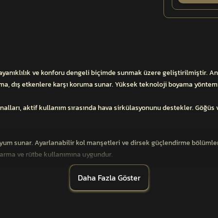
anıklılık ve konforu dengeli biçimde sunmak üzere geliştirilmiştir. A
lama, dış etkenlere karşı koruma sunar. Yüksek teknoloji boyama yöntemi 
kanalları, aktif kullanım sırasında hava sirkülasyonunu destekler. Göğü
yum sunar. Ayarlanabilir kol manşetleri ve dirsek güçlendirme bölümleri
r arma ve rütbe kullanımına uygundur.
Daha Fazla Göster