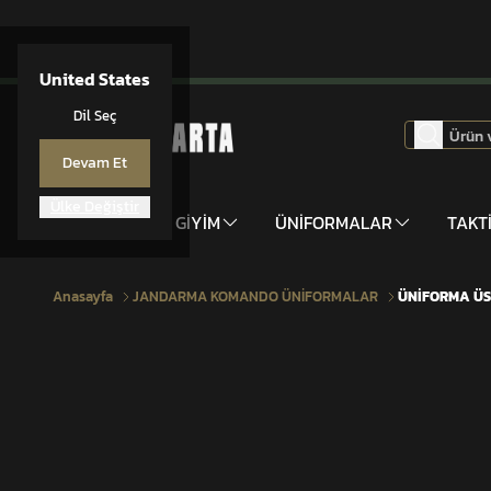
United States
Dil Seç
Devam Et
Ülke Değiştir
DONANIM
GİYİM
ÜNİFORMALAR
TAKT
Anasayfa
JANDARMA KOMANDO ÜNİFORMALAR
ÜNİFORMA Ü