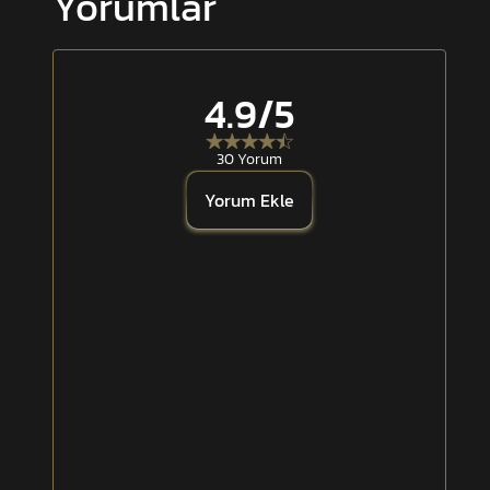
Yorumlar
Fileli havalandırma kanalları
4 adet fonksiyonel cep
4.9
/5
Açık/kapalı yaka tasarımı
30 Yorum
Ayarlanabilir kol manşetleri
Yorum Ekle
Dirsek güçlendirme bölümleri
Çift taraflı fermuarlı etek
Dayanıklı cırt yüzeyler