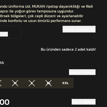
o üniforma üst, MUKAN ripstop dayanıklılığı ve fileli
apısı ile yoğun görev temposuna uygundur.
irsek bölgeleri, çok cepli düzeni ve ayarlanabilir
inde konforlu ve uzun ömürlü performans sunar.
Teknik Bilgiler
ı oku
Bu üründen sadece 2 adet kaldı!
MA
Beden Kılavuzu
M
L
XL
XXL
.00
Taksit Tablosu