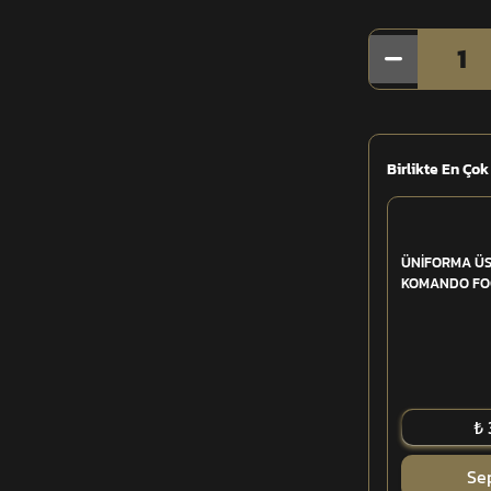
1
Birlikte En Çok
ÜNİFORMA Ü
KOMANDO FO
₺ 
Se