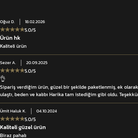
Oğuz
D.
18.02.2026
5.0
/5
Ürün hk
Kaliteli ürün
Sezer
A.
20.09.2025
5.0
/5
👌
Sipariş verdiğim ürün, güzel bir şekilde paketlenmiş, ek olara
ulaştı, beden ve kalıbı Harika tam istediğim gibi oldu. Teşekkür
Ümit Haluk
K.
04.10.2024
5.0
/5
Kaliteli güzel ürün
Biraz pahalı