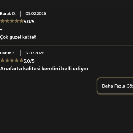
Burak
D.
05.02.2026
5.0
/5
-
Çok güzel kaliteli
Harun
Z.
17.07.2026
5.0
/5
Anafarta kalitesi kendini belli ediyor
Daha Fazla Gö