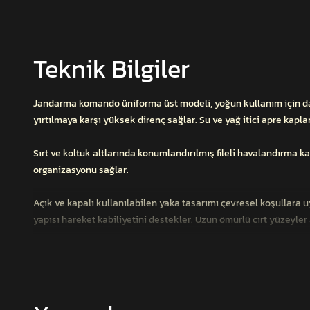
Teknik Bilgiler
Jandarma komando üniforma üst modeli, yoğun kullanım için day
yırtılmaya karşı yüksek direnç sağlar. Su ve yağ itici apre kap
Sırt ve koltuk altlarında konumlandırılmış fileli havalandırma 
organizasyonu sağlar.
Açık ve kapalı kullanılabilen yaka tasarımı çevresel koşullara u
yapısı hareket kabiliyetini destekler. Uzun ömürlü cırt yüzeyle
MUKAN taktik ripstop kumaş
Su ve yağ itici apre