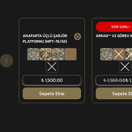
SERİ SONU
-
ANAFARTA ÜÇLÜ ŞARJÖR
ARKAN™ V2 GÖREV 
PLATFORMU (MPT-76/G3)
₺ 1,500.00
₺ 1,560.00
₺ 1
Sepete Ekle
Sepete E