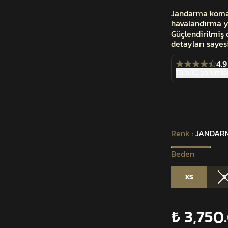
Jandarma komand
havalandırma y
Güçlendirilmiş d
detayları sayes
4.9
Tüm 30 yorumlar
Renk
:
JANDAR
Beden
XS
S
₺ 3,750