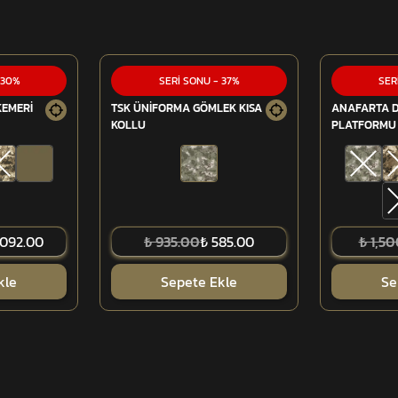
30
%
SERİ SONU
-
37
%
SER
KEMERİ
TSK ÜNİFORMA GÖMLEK KISA
ANAFARTA 
KOLLU
PLATFORMU 
,092.00
₺ 935.00
₺ 585.00
₺ 1,5
kle
Sepete Ekle
Se