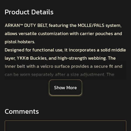
Product Details
ARKAN™ DUTY BELT, featuring the MOLLE/PALS system,
allows versatile customization with carrier pouches and
pistol holsters.
Designed for functional use, it incorporates a solid middle
layer, YKK
Buckles, and high-strength webbing. The
®
inner belt with a velcro surface provides a secure fit and
can be worn separately after a size adjustment. The
robust buckle prevents slipping under load.
Show More
Reinforced to withstand heavy equipment, the ARKAN™
DUTY BELT is suitable for tactical shooting,
mountaineering, and challenging extreme sports.
Comments
Features
Professional Use Specific YKK
Belt and Adjustment
®