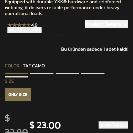
Equipped with durable YKK® hardware and reinforced
webbing, it delivers reliable performance under heavy
operational loads.
Product Details
4.9
Read all 43 reviews
Bu üründen sadece 1 adet kaldı!
COLOR
:
TAF CAMO
SIZE
ONLY SIZE
$
$ 23.00
Taksit Tablosu
32.80