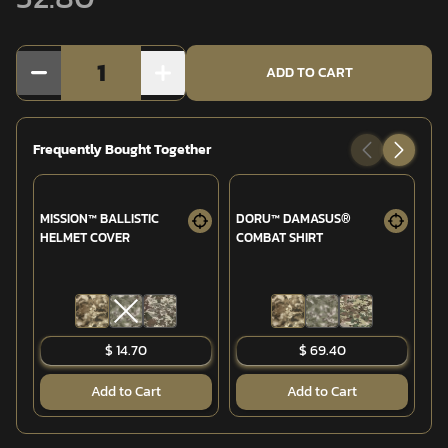
1
ADD TO CART
Frequently Bought Together
MISSION™ BALLISTIC
DORU™ DAMASUS®
T
HELMET COVER
COMBAT SHIRT
CO
$ 14.70
$ 69.40
Add to Cart
Add to Cart