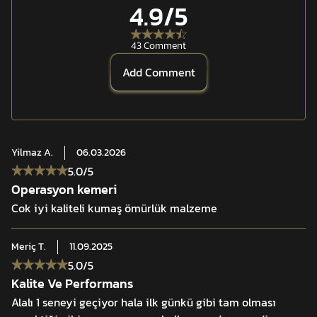
Buckles
4.9
/5
High Strength Polyester Webbings
High Technology Dyeing Method
43 Comment
Stiff Middle Layer
Add Comment
Hook and Loop Surface Independent Inner Belt
MOLLE/PALS System
Quick Fastening
50 mm Belt Width
Yilmaz
A.
06.03.2026
5.0
/5
Operasyon kemeri
Cok iyi kaliteli kumaş ömürlük malzeme
Meriç
T.
11.09.2025
5.0
/5
Kalite Ve Performans
Alalı 1 seneyi geçiyor hala ilk günkü gibi tam olması