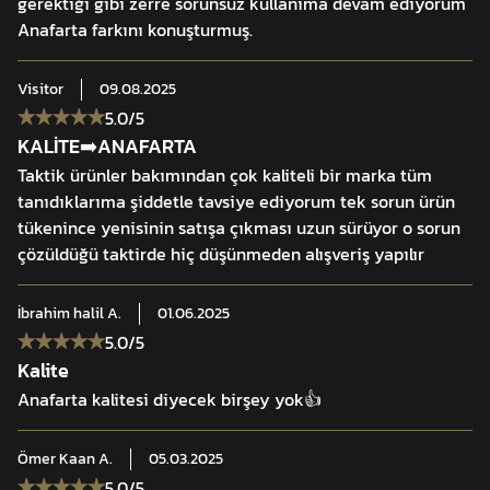
gerektiği gibi zerre sorunsuz kullanıma devam ediyorum
Anafarta farkını konuşturmuş.
Visitor
09.08.2025
5.0
/5
KALİTE➡️ANAFARTA
Taktik ürünler bakımından çok kaliteli bir marka tüm
tanıdıklarıma şiddetle tavsiye ediyorum tek sorun ürün
tükenince yenisinin satışa çıkması uzun sürüyor o sorun
çözüldüğü taktirde hiç düşünmeden alışveriş yapılır
İbrahim halil
A.
01.06.2025
5.0
/5
Kalite
Anafarta kalitesi diyecek birşey yok👍
Ömer Kaan
A.
05.03.2025
5.0
/5