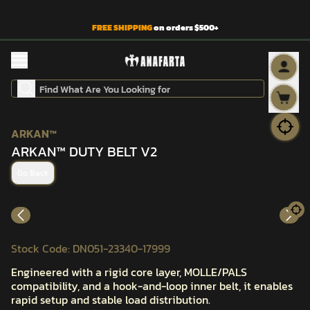
FREE SHIPPING
on orders $500+
ARKAN™
ARKAN™ DUTY BELT V2
Go Back
Stock Code
:
DN051-23340-17999
Engineered with a rigid core layer, MOLLE/PALS
compatibility, and a hook-and-loop inner belt, it enables
rapid setup and stable load distribution.