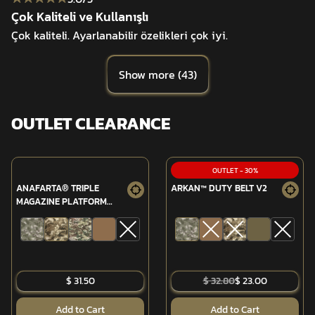
Çok Kaliteli ve Kullanışlı
Çok kaliteli. Ayarlanabilir özelikleri çok iyi.
Show more
(
43
)
OUTLET CLEARANCE
OUTLET
-
30
%
ANAFARTA® TRIPLE
ARKAN™ DUTY BELT V2
MAGAZINE PLATFORM
(MPT-76/G3)
$ 31.50
$ 32.80
$ 23.00
Add to Cart
Add to Cart