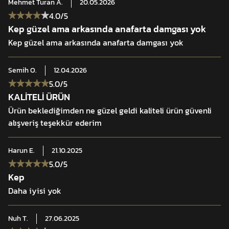
Mehmet Turan
A.
20.05.2026
4.0
/5
Kep güzel ama arkasında anafarta damgası yok
Kep güzel ama arkasında anafarta damgası yok
Semih
O.
12.04.2026
5.0
/5
KALİTELİ ÜRÜN
Ürün beklediğimden ne güzel geldi kaliteli ürün güvenli
alışveriş teşekkür ederim
Harun
E.
21.10.2025
5.0
/5
Kep
Daha iyisi yok
Nuh
T.
27.06.2025