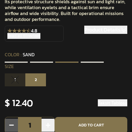
Its protective structure shields against sun and light rain,
while ventilation eyelets and a tactical brim ensure
airflow and wide visibility. Built for operational missions
and outdoor performance.
Product Details
4.8
Read all 81 reviews
COLOR
:
SAND
SIZE
1
2
$ 12.40
Taksit Tablosu
1
ADD TO CART