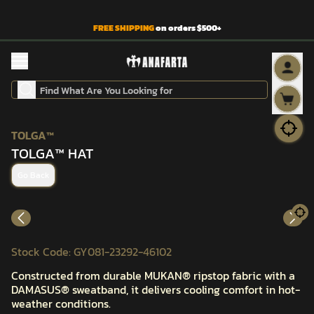
FREE SHIPPING
on orders $500+
TOLGA™
TOLGA™ HAT
Go Back
Stock Code
:
GY081-23292-46102
Constructed from durable MUKAN® ripstop fabric with a
DAMASUS® sweatband, it delivers cooling comfort in hot-
weather conditions.