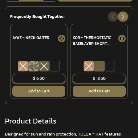
Frequently Bought Together
AYAZ™ NECK GAITER
KOR™ THERMOSTATIC
AC
BASELAYER SHORT
SLEEVE
$ 6.50
$ 18.50
Add to Cart
Add to Cart
Product Details
Designed for sun and rain protection, TOLGA™ HAT features