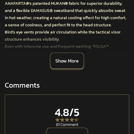
ANAFARTA
®
's patented MUKAN
®
fabric for superior durability,
and a flexible DAMASUS®️ sweatband that quickly absorbs sweat
in hot weather, creating a natural cooling effect for high comfort,
a sense of coolness, and perfect fit to the head structure.
Bird's eye vents provide air circulation while the tactical visor
structure enhances visibility.
Even with intensive use and frequent washing,
TOLGA™
HAT
boasts the longest lifespan. It is suitable for tactical
Show More
shooting, mountaineering, and challenging outdoor activities in
addition to operational and workday use.
Features:
Comments
MUKAN®️ Tactical Ripstop Fabric
High Technology Dyeing Method
Water and Oil Repellent Finish
4.8
/5
DAMASUS®️ Sweatband
Bird's Eye Vents for Air Circulation
81 Comment
Size Adjustment Strap
Durable Hook and Loop Surfaces for Insignia, Patches, and Name