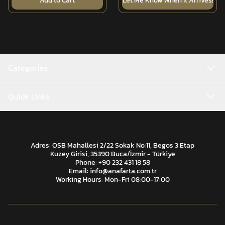
Add to Cart
Let Me Know When It Arrives!
Categories
Quick Links
Adres: OSB Mahallesi 2/22 Sokak No:11, Begos 3 Etap
Kuzey Girisi, 35390 Buca/İzmir - Türkiye
Phone: +90 232 431 18 58
Email:
info@anafarta.com.tr
Working Hours: Mon-Fri 08:00-17:00