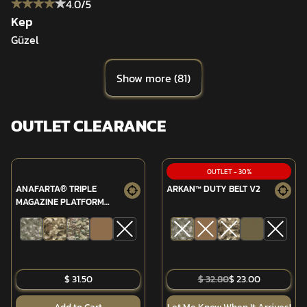
4.0
/5
Kep
Güzel
Show more
(
81
)
OUTLET CLEARANCE
OUTLET
-
30
%
ANAFARTA® TRIPLE
ARKAN™ DUTY BELT V2
MAGAZINE PLATFORM
(MPT-76/G3)
$ 31.50
$ 32.80
$ 23.00