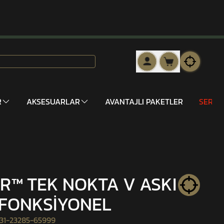
R
AKSESUARLAR
AVANTAJLI PAKETLER
SERİ 
R™ TEK NOKTA V ASKI
 FONKSİYONEL
31-23285-65999