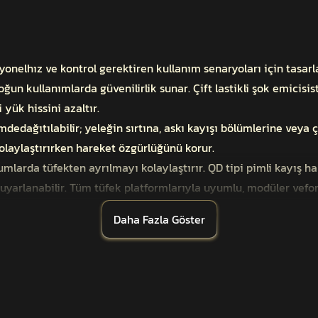
nelhız ve kontrol gerektiren kullanım senaryoları için tasarl
ğun kullanımlarda güvenilirlik sunar. Çift lastikli şok emicis
 yük hissini azaltır.
imdedağıtılabilir; yeleğin sırtına, askı kayışı bölümlerine vey
laylaştırırken hareket özgürlüğünü korur.
umlarda tüfekten ayrılmayı kolaylaştırır. QD tipi pimli kayış h
 uyarlanabilir. Tüm tüfek platformlarıyla uyumlu, modüler vefo
Daha Fazla Göster