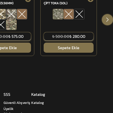
(5.56MM)
ÇİFT TOKA (SOL)
ÇİFT
00.00
₺ 575.00
₺ 500.00
₺ 280.00
pete Ekle
Sepete Ekle
SSS
Katalog
Güvenli Alışveriş
Katalog
Üyelik