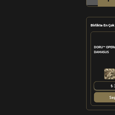
Birlikte En Çok
DORU™ OPERA
DAMASUS
₺ 
Se