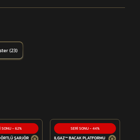
ster
(
23
)
İ SONU
-
62
%
SERİ SONU
-
44
%
DÖRTLÜ ŞARJÖR
ILGAZ™ BACAK PLATFORMU
ILG