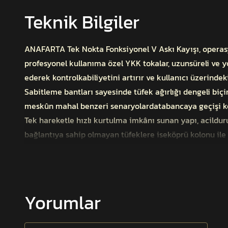
Teknik Bilgiler
ANAFARTA Tek Nokta Fonksiyonel V Askı Kayışı, operasyo
profesyonel kullanıma özel YKK tokalar, uzunsüreli ve yo
ederek kontrolkabiliyetini artırır ve kullanıcı üzerindeki
Sabitleme bantları sayesinde tüfek ağırlığı dengeli biç
meskûn mahal benzeri senaryolardatabancaya geçişi ko
Tek hareketle hızlı kurtulma imkânı sunan yapı, acildur
bağlantıya sahip olmayan tüfeklere iseköprü kolonu ile
Özellikler:
Çift lastikli şok emici sistem
YKK tokalar ve dayanıklı kolon yapısı
Yorumlar
Hızlı kurtulma özelliği
QD pimli bağlantılarla uyum