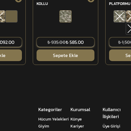
KOLLU
PLATFORMU 
,092.00
₺ 935.00
₺ 585.00
₺ 1,5
kle
Sepete Ekle
Se
Kategoriler
Kurumsal
Kullanıcı
İlişkileri
Hücum Yelekleri
Künye
Giyim
Kariyer
Üye Girişi