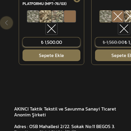
PLATFORMU (MPT-76/G3)
₺ 1,500.00
₺ 1,560.00
₺ 1
Sepete Ekle
Sepete E
AKINCI Taktik Tekstil ve Savunma Sanayi Ticaret
Anonim Şirketi
Adres : OSB Mahallesi 2/22. Sokak No:11 BEGOS 3.