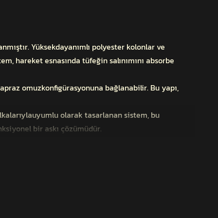
anmıştır. Yüksekdayanımlı polyester kolonlar ve
istem, hareket esnasında tüfeğin salınımını absorbe
a çapraz omuzkonfigürasyonuna bağlanabilir. Bu yapı,
alkalarıylauyumlu olarak tasarlanan sistem, bu
nksiyonel bir askı çözümüdür.