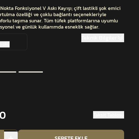
kta Fonksiyonel V Askı Kayışı; çift lastikli şok emici
urtulma özelliği ve çoklu bağlantı seçenekleriyle
nforlu taşıma sunar. Tüm tüfek platformlarına uyumlu
syonel ve günlük kullanımda esneklik sağlar.
Teknik Bilgiler
ı oku
00
Taksit Tablosu
SEPETE EKLE