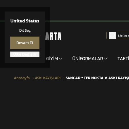
United States
Dil Seç
Devam Et
Ülke Değiştir
DONANIM
GİYİM
ÜNİFORMALAR
TAKT
Anasayfa
ASKI KAYIŞLARI
SANCAR™ TEK NOKTA V ASKI KAYIŞ