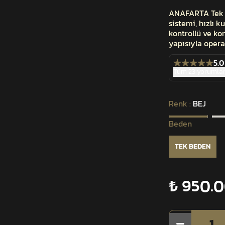
ANAFARTA Tek No
sistemi, hızlı k
kontrollü ve ko
yapısıyla opera
5.0
Tüm 23 yorumlar
Renk
:
BEJ
Beden
TEK BEDEN
₺ 950.
1