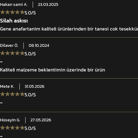
Hakan sami
A.
23.03.2025
5.0
/5
Silah askısı
Gene anafartanim kaliteli ürünlerinden bir tanesi cok tesekkür
Dilaver
Ö.
08.10.2024
5.0
/5
-
Kaliteli malzeme beklentimin üzerinde bir ürün
Mete
K.
31.05.2026
5.0
/5
-
Hüseyin
G.
27.05.2026
5.0
/5
-