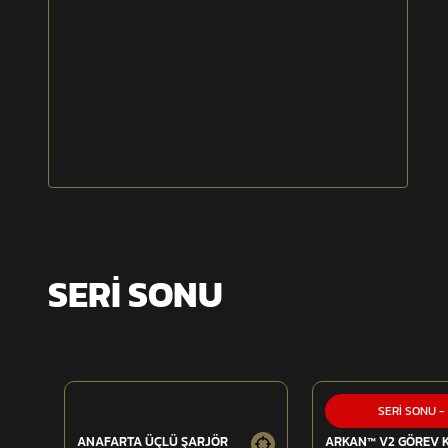
SERİ SONU
SERİ SONU
-
ANAFARTA ÜÇLÜ ŞARJÖR
ARKAN™ V2 GÖREV 