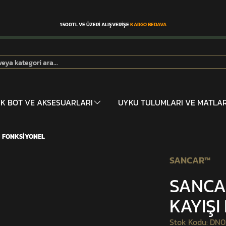
1.500TL VE ÜZERİ ALIŞVERİŞE
KARGO BEDAVA
İK BOT VE AKSESUARLARI
UYKU TULUMLARI VE MATLA
I FONKSİYONEL
SANCAR™
SANCA
KAYIŞI
Stok Kodu
:
DN0