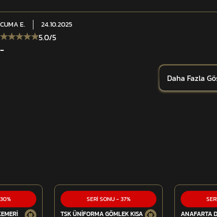
CUMA
E.
24.10.2025
5.0
/5
-
Daha Fazla Gö
30
%
SERİ SONU
-
37
%
SER
KEMERİ
TSK ÜNİFORMA GÖMLEK KISA
ANAFARTA 