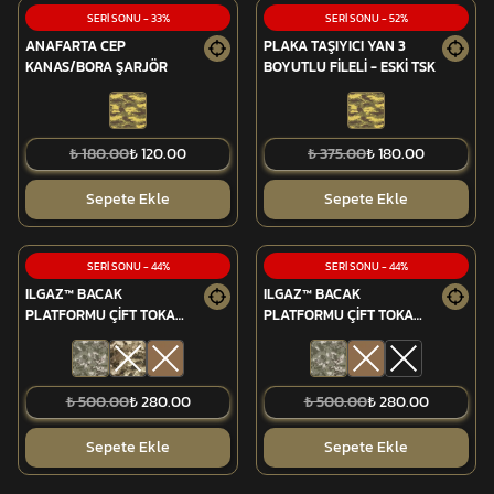
SERİ SONU
-
33
%
SERİ SONU
-
52
%
ANAFARTA CEP
PLAKA TAŞIYICI YAN 3
KANAS/BORA ŞARJÖR
BOYUTLU FİLELİ - ESKİ TSK
₺ 180.00
₺ 120.00
₺ 375.00
₺ 180.00
Sepete Ekle
Sepete Ekle
SERİ SONU
-
44
%
SERİ SONU
-
44
%
ILGAZ™ BACAK
ILGAZ™ BACAK
PLATFORMU ÇİFT TOKA
PLATFORMU ÇİFT TOKA
(SAĞ)
(SOL)
₺ 500.00
₺ 280.00
₺ 500.00
₺ 280.00
Sepete Ekle
Sepete Ekle