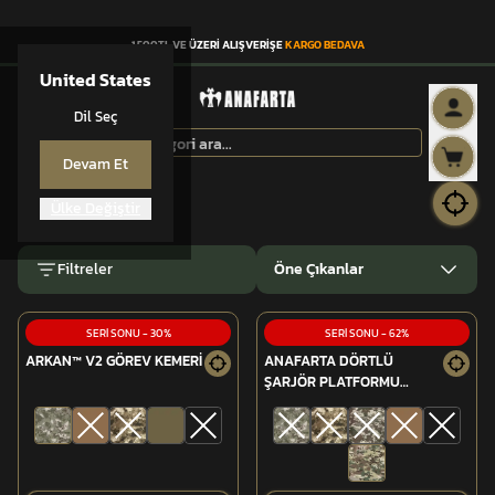
1.500TL VE ÜZERİ ALIŞVERİŞE
KARGO BEDAVA
United States
Dil Seç
Devam Et
Anasayfa
SERİ SONU
Ülke Değiştir
SERİ SONU
Filtreler
Öne Çıkanlar
SERİ SONU
-
30
%
SERİ SONU
-
62
%
ARKAN™ V2 GÖREV KEMERİ
ANAFARTA DÖRTLÜ
ŞARJÖR PLATFORMU
(5.56MM)