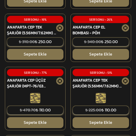
Sepete Ekle
Sepete Ekle
SERİ SONU
-
19
%
SERİ SONU
-
26
%
ANAFARTA CEP TEK
ANAFARTA CEP EL
ŞARJÖR (5.56MM/7.62MM) -
BOMBASI - PÖH
PÖH
₺ 310.00
₺ 250.00
₺ 340.00
₺ 250.00
Sepete Ekle
Sepete Ekle
SERİ SONU
-
77
%
SERİ SONU
-
51
%
ANAFARTA CEP ÜÇÜZ
ANAFARTA CEP TEK
ŞARJÖR (MPT-76/G3
ŞARJÖR (5.56MM/7.62MM) -
7.62MM) HAKİ KOLON - ESKİ
ESKİ TSK
TSK
₺ 478.70
₺ 110.00
₺ 225.00
₺ 110.00
Sepete Ekle
Sepete Ekle