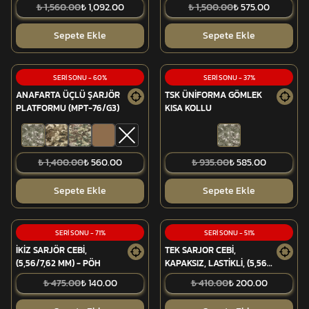
₺ 1,560.00
₺ 1,092.00
₺ 1,500.00
₺ 575.00
Sepete Ekle
Sepete Ekle
SERİ SONU
-
60
%
SERİ SONU
-
37
%
ANAFARTA ÜÇLÜ ŞARJÖR
TSK ÜNİFORMA GÖMLEK
PLATFORMU (MPT-76/G3)
KISA KOLLU
₺ 1,400.00
₺ 560.00
₺ 935.00
₺ 585.00
Sepete Ekle
Sepete Ekle
SERİ SONU
-
71
%
SERİ SONU
-
51
%
İKİZ SARJÖR CEBİ,
TEK SARJOR CEBİ,
(5,56/7,62 MM) - PÖH
KAPAKSIZ, LASTİKLİ, (5,56
MM) - PÖH
₺ 475.00
₺ 140.00
₺ 410.00
₺ 200.00