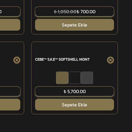
0
₺ 1,050.00
₺ 700.00
Sepete Ekle
CEBE™ S.K.E™ SOFTSHELL MONT
₺ 5,700.00
Sepete Ekle