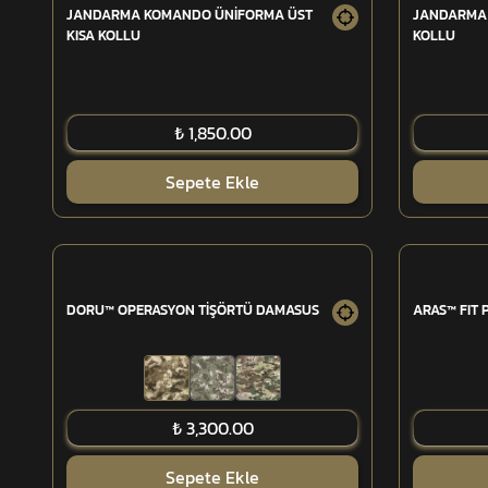
JANDARMA KOMANDO ÜNİFORMA ÜST
JANDARMA 
KISA KOLLU
KOLLU
₺ 1,850.00
Sepete Ekle
DORU™ OPERASYON TİŞÖRTÜ DAMASUS
ARAS™ FIT
₺ 3,300.00
Sepete Ekle