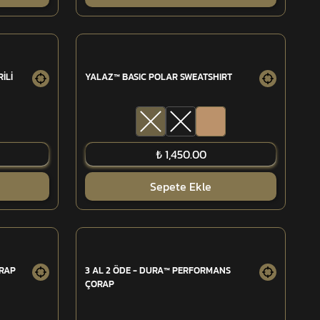
İLİ
YALAZ™ BASIC POLAR SWEATSHIRT
₺ 1,450.00
Sepete Ekle
ORAP
3 AL 2 ÖDE - DURA™ PERFORMANS
ÇORAP