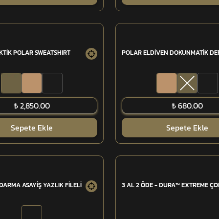
KTİK POLAR SWEATSHIRT
POLAR ELDİVEN DOKUNMATİK DER
₺ 2,850.00
₺ 680.00
Sepete Ekle
Sepete Ekle
ARMA ASAYİŞ YAZLIK FİLELİ
3 AL 2 ÖDE - DURA™ EXTREME Ç