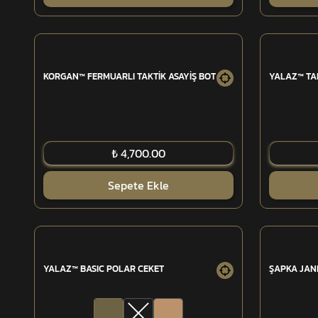
KORGAN™ FERMUARLI TAKTİK ASAYİŞ BOT
YALAZ™ TA
₺ 4,700.00
Sepete Ekle
YALAZ™ BASIC POLAR CEKET
ŞAPKA JAND