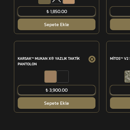
₺ 1,850.00
Sepete Ekle
KARSAK™ MUKAN X® YAZLIK TAKTİK
MİTOS™ V2
PANTOLON
₺ 3,900.00
Sepete Ekle