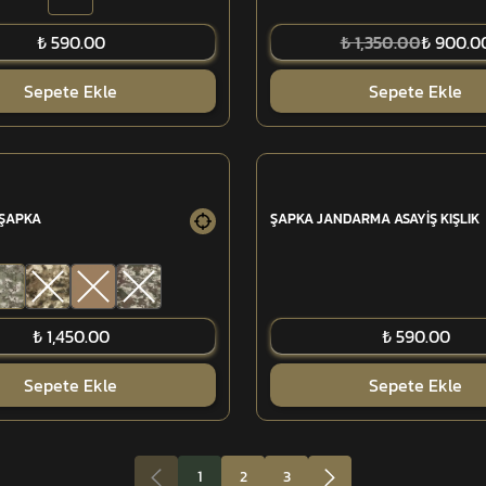
₺ 590.00
₺ 1,350.00
₺ 900.0
Sepete Ekle
Sepete Ekle
 ŞAPKA
ŞAPKA JANDARMA ASAYİŞ KIŞLIK
₺ 1,450.00
₺ 590.00
Sepete Ekle
Sepete Ekle
1
2
3