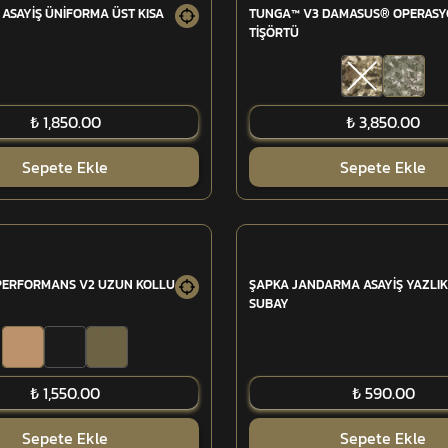
ASAYİŞ ÜNİFORMA ÜST KISA
TUNGA™ V3 DAMASUS® OPERAS
TİŞÖRTÜ
₺ 1,850.00
₺ 3,850.00
Sepete Ekle
Sepete Ekle
 PERFORMANS V2 UZUN KOLLU
ŞAPKA JANDARMA ASAYİŞ YAZLIK 
SUBAY
₺ 1,550.00
₺ 590.00
Sepete Ekle
Sepete Ekle