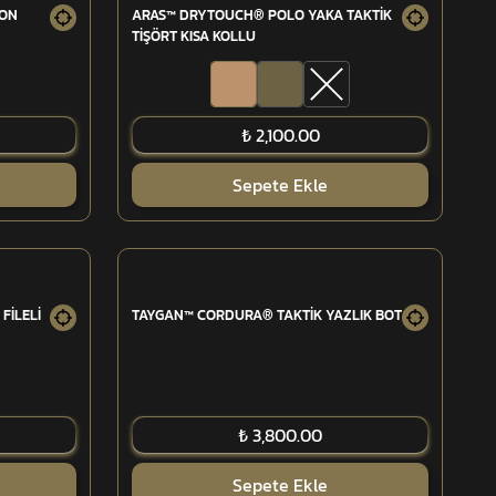
YON
ARAS™ DRYTOUCH® POLO YAKA TAKTİK
TİŞÖRT KISA KOLLU
₺ 2,100.00
Sepete Ekle
FİLELİ
TAYGAN™ CORDURA® TAKTİK YAZLIK BOT
₺ 3,800.00
Sepete Ekle