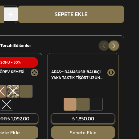
SEPETE EKLE
 Tercih Edilenler
 SONU
-
30
%
ÖREV KEMERİ
ARAS™ DAMASUS® BALIKÇI
TAYG
YAKA TAKTİK TİŞÖRT UZUN
YAZLI
KOLLU
.00
₺ 1,092.00
₺ 1,850.00
pete Ekle
Sepete Ekle