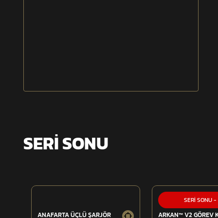
SERİ SONU
SERİ SONU
-
ANAFARTA ÜÇLÜ ŞARJÖR
ARKAN™ V2 GÖREV 