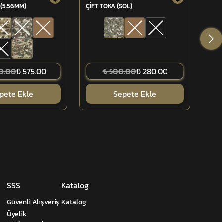
(5.56MM)
ÇİFT TOKA (SOL)
ÇİFT
00.00
₺ 575.00
₺ 500.00
₺ 280.00
pete Ekle
Sepete Ekle
SSS
Katalog
Güvenli Alışveriş
Katalog
Üyelik