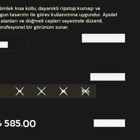
mlek kısa kollu, dayanıklı ripstop kumaşı ve
gun tasarımı ile görev kullanımına uygundur. Apolet
 alanları ve düğmeli cepleri sayesinde düzenli,
profesyonel bir görünüm sunar.
Teknik Bilgiler
 oku
Beden Kılavuzu
M
L
XL
XXL
₺ 585.00
Taksit Tablosu