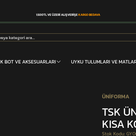
1.500TL VE ÜZERİ ALIŞVERİŞE
KARGO BEDAVA
İK BOT VE AKSESUARLARI
UYKU TULUMLARI VE MATLA
ÜNİFORMA
TSK Ü
KISA 
Stok Kodu
:
GY06