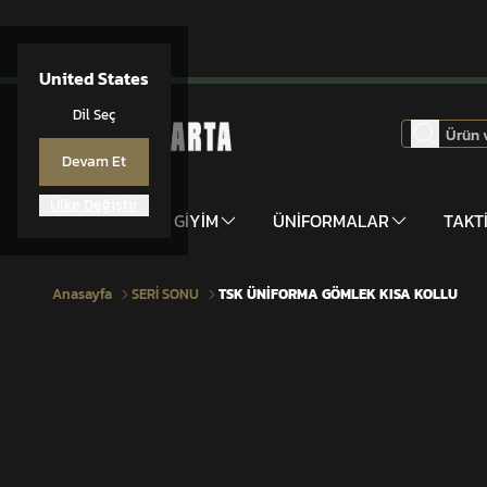
United States
Dil Seç
Devam Et
Ülke Değiştir
DONANIM
GİYİM
ÜNİFORMALAR
TAKT
Anasayfa
SERİ SONU
TSK ÜNİFORMA GÖMLEK KISA KOLLU