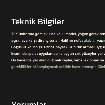
Teknik Bilgiler
TSK üniforma gömlek kısa kollu model, yoğun görev tem
aşınmaya karşı direnç sunar. Hafif ve nefes alabilir yapı
Göğüs ve kol bölgelerinde bayrak ve birlik arması uygula
kısmında spolet uygulamasına uygun cırt yüzeyler yer a
Ön bedende yer alan düğmeli cepler, temel ekipman ve 
gerekliliklerini karşılayacak şekilde hazırlanmıştır. G
Dayanıklı ripstop dokuma kumaş
Bayrak ve birlik arması alanları
Cırtlı 1 çift apolet köprüsü
Yorumlar