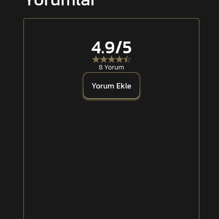
Yaka kısmında spolet cırt yüzeyleri
Ön bedende düğmeli cepler
Yönetmeliğe uygun tasarım
4.9
/5
Nefes alabilir yapı
Uzun ömürlü kullanım performansı
8 Yorum
Yorum Ekle