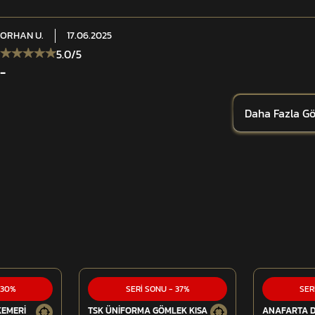
ORHAN
U.
17.06.2025
5.0
/5
-
Daha Fazla Gö
30
%
SERİ SONU
-
37
%
SER
KEMERİ
TSK ÜNİFORMA GÖMLEK KISA
ANAFARTA 