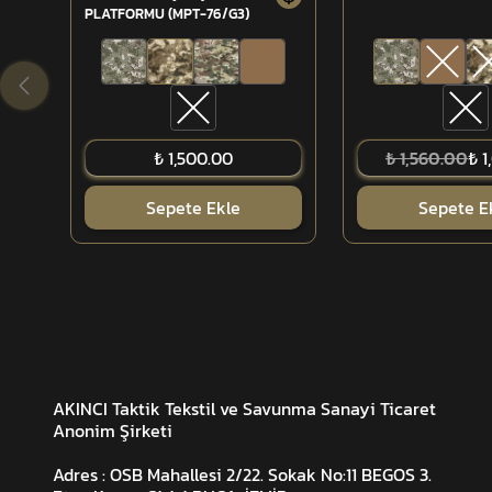
PLATFORMU (MPT-76/G3)
₺ 1,500.00
₺ 1,560.00
₺ 1
Sepete Ekle
Sepete E
AKINCI Taktik Tekstil ve Savunma Sanayi Ticaret
Anonim Şirketi
Adres : OSB Mahallesi 2/22. Sokak No:11 BEGOS 3.