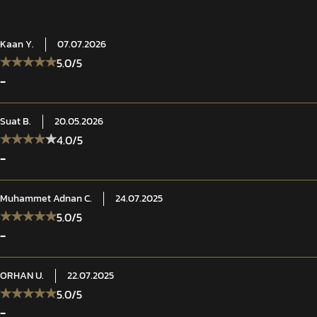
Kaan
Y.
07.07.2026
5.0
/5
-
Suat
B.
20.05.2026
4.0
/5
-
Muhammet Adnan
C.
24.07.2025
5.0
/5
-
ORHAN
U.
22.07.2025
5.0
/5
-