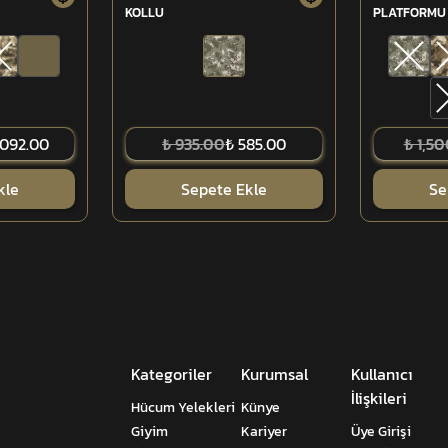
KOLLU
PLATFORMU 
,092.00
₺ 935.00
₺ 585.00
₺ 1,5
kle
Sepete Ekle
Se
Kategoriler
Kurumsal
Kullanıcı
İlişkileri
Hücum Yelekleri
Künye
Giyim
Kariyer
Üye Girişi