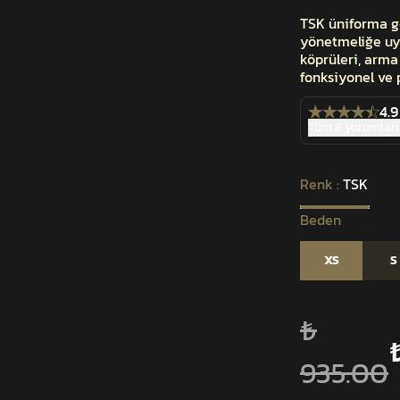
TSK üniforma gö
yönetmeliğe uy
köprüleri, arma
fonksiyonel ve 
4.9
Tüm 8 yorumları
Renk
:
TSK
Beden
XS
S
₺
935.00