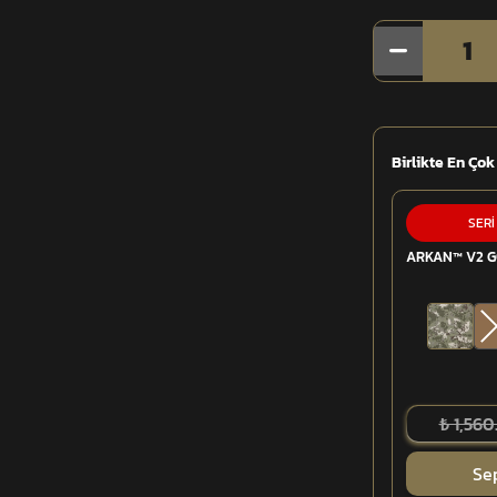
1
Birlikte En Çok
SERİ
ARKAN™ V2 G
₺ 1,560
Se