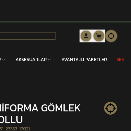
R
AKSESUARLAR
AVANTAJLI PAKETLER
SERİ 
NİFORMA GÖMLEK
KOLLU
1-23353-17021