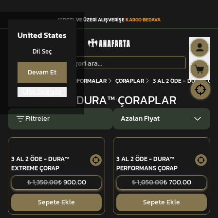
1.500TL VE ÜZERİ ALIŞVERİŞE
KARGO BEDAVA
United States
Dil Seç
Devam Et
Anasayfa
GİYİM VE ÜNİFORMALAR
ÇORAPLAR
3 AL 2 ÖDE - DURA™ ÇO
Ülke Değiştir
3 AL 2 ÖDE - DURA™ ÇORAPLAR
Filtreler
Azalan Fiyat
3 AL 2 ÖDE - DURA™
3 AL 2 ÖDE - DURA™
EXTREME ÇORAP
PERFORMANS ÇORAP
₺ 1,350.00
₺ 900.00
₺ 1,050.00
₺ 700.00
Sepete Ekle
Sepete Ekle