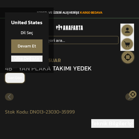
1.500TL VE ÜZERİ ALIŞVERİŞE
KARGO BEDAVA
United States
Dil Seç
Devam Et
Ülke Değiştir
ANAFARTA® AKSESUAR
4B™ YAN PLAKA TAKIMI YEDEK
Geri Dön
Stok Kodu
:
DN013-23030-35999
Teknik Bilgiler