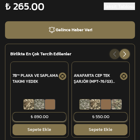
₺ 265.00
Taksit Tablosu
Gelince Haber Ver!
Birlikte En Çok Tercih Edilenler
7B™ PLAKA VE SAPLAMA
ANAFARTA CEP TEK
AN
TAKIMI YEDEK
ŞARJÖR (MPT-76/G3)
ŞA
LASTİKLİ AÇIK
(M
₺ 890.00
₺ 550.00
Sepete Ekle
Sepete Ekle