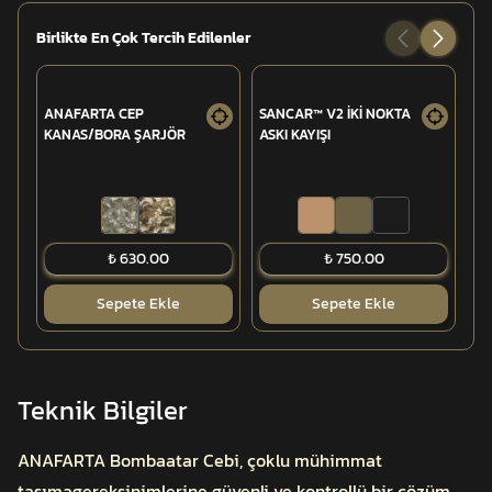
Birlikte En Çok Tercih Edilenler
ANAFARTA CEP
SANCAR™ V2 İKİ NOKTA
A
KANAS/BORA ŞARJÖR
ASKI KAYIŞI
FO
ŞA
7.
₺ 630.00
₺ 750.00
Sepete Ekle
Sepete Ekle
Teknik Bilgiler
ANAFARTA Bombaatar Cebi, çoklu mühimmat
taşımagereksinimlerine güvenli ve kontrollü bir çözüm