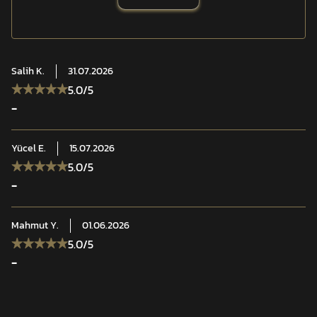
apre kaplama, zorlu çevre koşullarında ek korumasağlar.
Şehir ve taktik kullanım senaryolarında dengeli, güvenli
ve dayanıklıbir bombaatar mühimmatı taşıma
Salih
K.
31.07.2026
çözümüdür.
5.0
/5
-
Özellikler:
4 kat PU kaplamalı lisanslı CORDURA® kumaş
Yücel
E.
15.07.2026
Üç ayrı lastikli bölme ile sabit taşıma
5.0
/5
Sürtünmeye dayanıklı kapak yapısı
-
Uzun ömürlü cırt yüzeyler
MOLLE/PALS uyumlu montaj sistemi
Mahmut
Y.
01.06.2026
5.0
/5
-