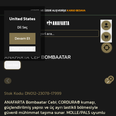
1.500TL VE ÜZERİ ALIŞVERİŞE
KARGO BEDAVA
United States
Dil Seç
Devam Et
Ülke Değiştir
ANAFARTA® CEP
ANAFARTA CEP BOMBAATAR
Geri Dön
Stok Kodu
:
DN012-23078-17999
ANAFARTA Bombaatar Cebi; CORDURA® kumaşı,
güçlendirilmiş yapısı ve üç ayrı lastikli bölmesiyle
güvenli mühimmat taşıma sunar. MOLLE/PALS uyumlu