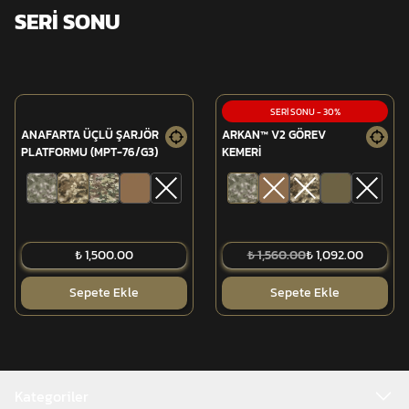
SERİ SONU
SERİ SONU
-
30
%
ANAFARTA ÜÇLÜ ŞARJÖR
ARKAN™ V2 GÖREV
PLATFORMU (MPT-76/G3)
KEMERİ
₺ 1,500.00
₺ 1,560.00
₺ 1,092.00
Sepete Ekle
Sepete Ekle
Kategoriler