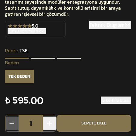
tasarımı sayesinde modüler entegrasyona uygundur.
Sabit tutuş, dayanıklılık ve kontrollü erişimi bir araya
getiren işlevsel bir çözümdür.
Teknik Bilgiler
5.0
Tüm 3 yorumları oku
Renk
:
TSK
Beden
TEK BEDEN
₺ 595.00
Taksit Tablosu
1
SEPETE EKLE