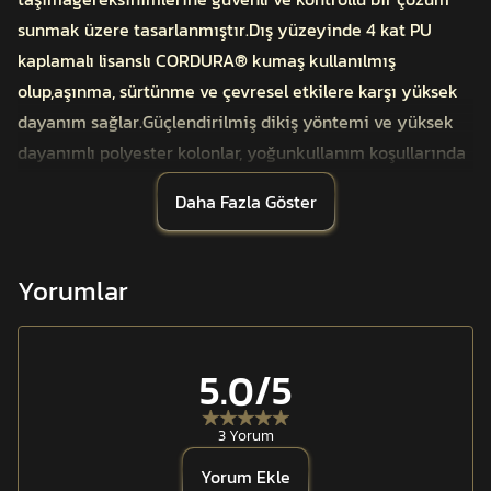
sunmak üzere tasarlanmıştır.Dış yüzeyinde 4 kat PU
kaplamalı lisanslı CORDURA® kumaş kullanılmış
olup,aşınma, sürtünme ve çevresel etkilere karşı yüksek
dayanım sağlar.Güçlendirilmiş dikiş yöntemi ve yüksek
dayanımlı polyester kolonlar, yoğunkullanım koşullarında
yapısal bütünlüğü destekler.
Daha Fazla Göster
Cep içerisinde yer alan üç ayrı elastik bölme,
hermühimmatın bağımsız şekilde sabitlenmesini
sağlayarak hareket sırasındaistenmeyen salınımı
Yorumlar
engeller. Sürtünmeye dayanıklı kapak yapısı, dış
etkenlerekarşı ek koruma sunar. Uzun ömürlü cırt
yüzeyler, kapağın güvenli biçimdekapalı kalmasına katkı
5.0
/5
sağlar.
MOLLE/PALS uyumlu montaj sistemi sayesinde cep;
3 Yorum
hücumyeleği, görev kemeri, sırt çantası, kemer ve
Yorum Ekle
palaskalara kolaylıkla entegreedilebilir. Su ve yağ itici