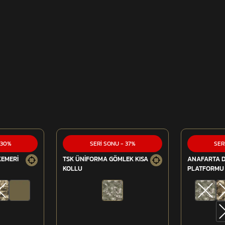
30
%
SERİ SONU
-
37
%
SER
KEMERİ
TSK ÜNİFORMA GÖMLEK KISA
ANAFARTA 
KOLLU
PLATFORMU 