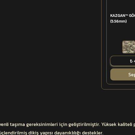
KAZGAN™ GÖĞ
(5.56mm)
₺ 
Se
li taşıma gereksinimleri için geliştirilmiştir. Yüksek kalitel
lendirilmiş dikiş yapısı dayanıklılığı destekler.