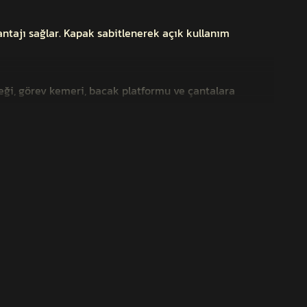
antajı sağlar. Kapak sabitlenerek açık kullanım
eği, görev kemeri, bacak platformu ve çantalara
 artırılmasına olanak tanır. Düşük hacimli tasarımı