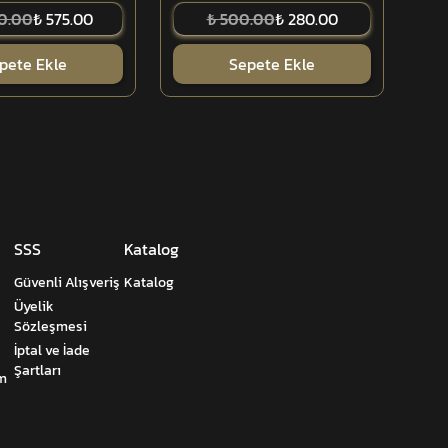
00.00
₺ 575.00
₺ 500.00
₺ 280.00
pete Ekle
Sepete Ekle
SSS
Katalog
Güvenli Alışveriş
Katalog
Üyelik
Sözleşmesi
İptal ve İade
Şartları
um