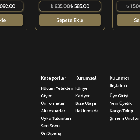
,092.00
₺ 935.00
₺ 585.00
₺ 1,5
kle
Sepete Ekle
Se
Kategoriler
Kurumsal
Kullanıcı
İlişkileri
Hücum Yelekleri
Künye
Giyim
Kariyer
Üye Girişi
Üniformalar
Bize Ulaşın
Yeni Üyelik
Aksesuarlar
Hakkımızda
Kargo Takip
Uyku Tulumları
Şifremi Unutt
Seri Sonu
Ön Sipariş