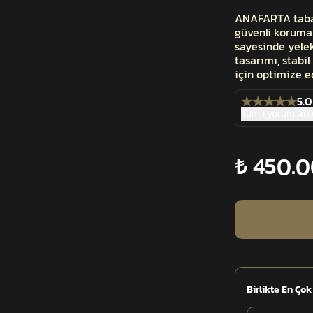
ANAFARTA taban
güvenli koruma 
sayesinde yelek
tasarımı, stabi
için optimize ed
5.0
Tüm 1 yorumları
₺ 450.
Birlikte En Çok