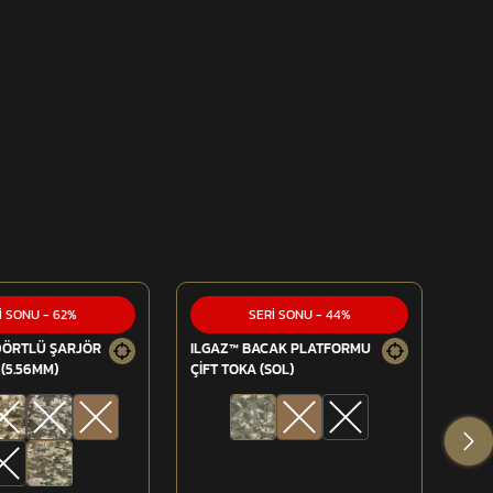
İ SONU
-
62
%
SERİ SONU
-
44
%
DÖRTLÜ ŞARJÖR
ILGAZ™ BACAK PLATFORMU
ILG
(5.56MM)
ÇİFT TOKA (SOL)
ÇİFT