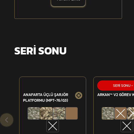
1 adet şarjör kapasitesi
Yelek, kemer ve platformlara modüler uyum
SERİ SONU
5.56 / 7.62 / MPT-55 / MPT-76 ön yüzey entegrasyonu
SERİ SONU
-
ANAFARTA ÜÇLÜ ŞARJÖR
ARKAN™ V2 GÖREV 
PLATFORMU (MPT-76/G3)