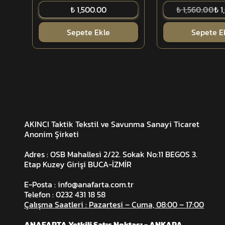
₺ 1,500.00
₺ 1,560.00
₺ 1
Sepete Ekle
Sepete E
AKINCI Taktik Tekstil ve Savunma Sanayi Ticaret
Anonim Şirketi
Adres : OSB Mahallesi 2/22. Sokak No:11 BEGOS 3.
Etap Kuzey Girişi BUCA-İZMİR
E-Posta :
info@anafarta.com.tr
Telefon : 0232 431 18 58
Çalışma Saatleri : Pazartesi – Cuma, 08:00 – 17:00
ANAFARTA Yetkili Satış Noktası - ANKARA