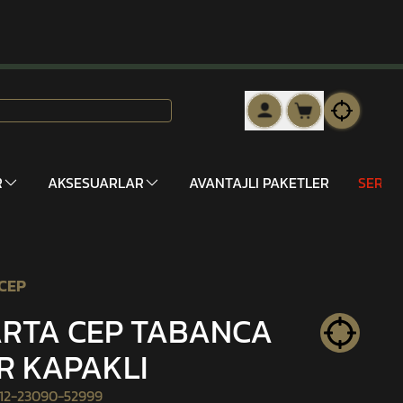
R
AKSESUARLAR
AVANTAJLI PAKETLER
SERİ 
CEP
RTA CEP TABANCA
R KAPAKLI
12-23090-52999