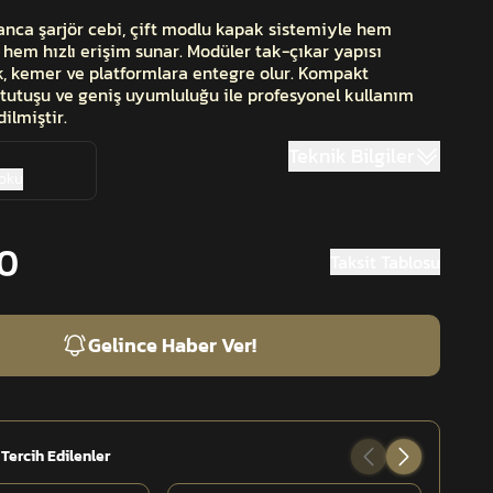
ca şarjör cebi, çift modlu kapak sistemiyle hem
hem hızlı erişim sunar. Modüler tak-çıkar yapısı
, kemer ve platformlara entegre olur. Kompakt
l tutuşu ve geniş uyumluluğu ile profesyonel kullanım
ilmiştir.
Teknik Bilgiler
 oku
00
Taksit Tablosu
Gelince Haber Ver!
 Tercih Edilenler