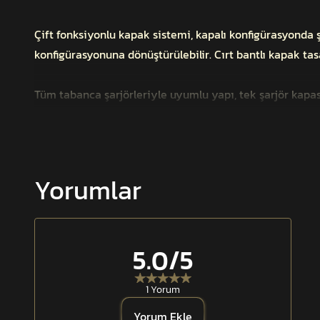
Çift fonksiyonlu kapak sistemi, kapalı konfigürasyonda 
konfigürasyonuna dönüştürülebilir. Cırt bantlı kapak tasa
Tüm tabanca şarjörleriyle uyumlu yapı, tek şarjör kapa
entegre edilebilir. Ayrıca 5.56, 7.62, MPT-55 ve MPT-76
dengeli ve stabil kullanım sunar.
Yorumlar
Yüksek kaliteli dayanıklı polyester gövde
Çift fonksiyonlu kapaklı ve açık kullanım
5.0
/5
Güvenli tutuş sağlayan cırt bant sistemi
1 Yorum
Tüm tabanca şarjörleriyle uyumlu
Yorum Ekle