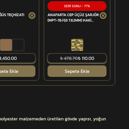
SERİ SONU
-
77
%
ÜS TEÇHİZATI
ANAFARTA CEP ÜÇÜZ ŞARJÖR
ILGA
(MPT-76/G3 7.62MM) HAKİ
ÇİFT 
KOLON - ESKİ TSK
4,450.00
₺ 478.70
₺ 110.00
pete Ekle
Sepete Ekle
i polyester malzemeden üretilen gövde yapısı, yoğun