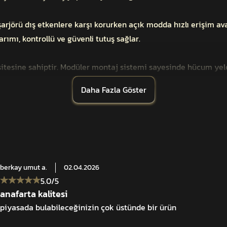
şarjörü dış etkenlere karşı korurken açık modda hızlı erişim av
rımı, kontrollü ve güvenli tutuş sağlar.
sitesine sahiptir. Modüler montaj sistemi sayesinde hücum yel
 şarjör ceplerinin ön yüzeyine uygulanarak taşıma kapasitesinin
Daha Fazla Göster
berkay umut
a.
02.04.2026
5.0
/5
anafarta kalitesi
piyasada bulabileceğinizin çok üstünde bir ürün