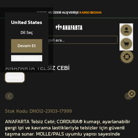
1.500TL VE ÜZERİ ALIŞVERİŞE
KARGO BEDAVA
United States
Dil Seç
Devam Et
Ülke Değiştir
ANAFARTA® CEP
ANAFARTA TELSİZ CEBİ
Geri Dön
Stok Kodu
:
DN012-23103-17999
ANAFARTA Telsiz Cebi; CORDURA® kumaşı, ayarlanabilir
gergi ipi ve kavrama lastikleriyle telsizler için güvenli
taşıma sunar. MOLLE/PALS uyumlu yapısı sayesinde