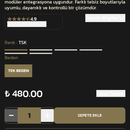
modüler entegrasyona uygundur. Farklı telsiz boyutlarıyla
uyumlu, dayanıklı ve kontrollü bir çözümdür.
Teknik Bilgiler
4.9
Tüm 29 yorumları oku
Renk
:
TSK
Beden
TEK BEDEN
₺ 480.00
Taksit Tablosu
1
SEPETE EKLE