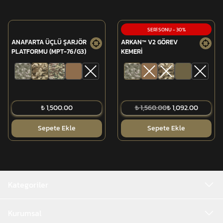
SERİ SONU
-
30
%
ANAFARTA ÜÇLÜ ŞARJÖR
ARKAN™ V2 GÖREV
PLATFORMU (MPT-76/G3)
KEMERİ
₺ 1,500.00
₺ 1,560.00
₺ 1,092.00
Sepete Ekle
Sepete Ekle
Kategoriler
Kurumsal