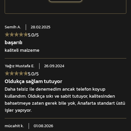
Şehir ve taktik kullanım senaryolarında güvenilir, dengeli
vekontrollü bir telsiz taşıma çözümüdür.
Semih
A.
28.02.2025
Özellikler:
5.0
/5
4 kat PU kaplamalı lisanslı CORDURA® kumaş
başarılı
Ayarlanabilir gergi ipi ile sabit tutuş
kaliteli malzeme
Uzun ömürlü kavrama lastikleri
Açık tasarım ile hızlı erişim
Yağız Mustafa
E.
26.09.2024
MOLLE/PALS uyumlu montaj sistemi
5.0
/5
Oldukça sağlam tutuyor
Daha telsiz ile denemedim ancak telefon koyup
kullandım. Oldukça sıkı ve sabit tutuyor, kalitesinden
bahsetmeye zaten gerek bile yok, Anafarta standart üstü
işler yapıyor.
mücahit
k.
01.08.2026