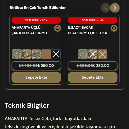
Birlikte En Çok Tercih Edilenler
SERİ SONU
-
60
%
SERİ SONU
-
44
%
ANAFARTA ÜÇLÜ
ILGAZ™ BACAK
AN
ŞARJÖR PLATFORMU
PLATFORMU ÇİFT TOKA
ŞA
(MPT-76/G3)
(SAĞ)
(5
₺ 1,400.00
₺ 560.00
₺ 500.00
₺ 280.00
Sepete Ekle
Sepete Ekle
Teknik Bilgiler
ANAFARTA Telsiz Cebi, farklı boyutlardaki
telsizleringüvenli ve erişilebilir şekilde taşınması için