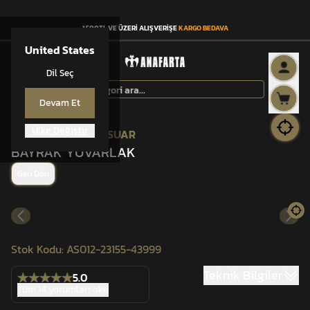
1.500TL VE ÜZERİ ALIŞVERİŞE
KARGO BEDAVA
United States
Dil Seç
Devam Et
Ülke Değiştir
ANAFARTA® AKSESUAR
BAYRAK YUVARLAK
Geri Dön
Stok Kodu
:
AS012-23155-43999
Teknik Bilgiler
5.0
Tüm 14 yorumları oku