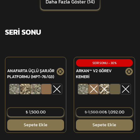
Daha Fazla Göster
(
14
)
SERİ SONU
SERİ SONU
-
30
%
ANAFARTA ÜÇLÜ ŞARJÖR
ARKAN™ V2 GÖREV
PLATFORMU (MPT-76/G3)
KEMERİ
₺ 1,500.00
₺ 1,560.00
₺ 1,092.00
Sepete Ekle
Sepete Ekle