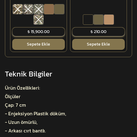
₺ 15,900.00
₺ 210.00
Sepete Ekle
Sepete Ekle
Teknik Bilgiler
Ürün Özellikleri:
Ölçüler
Çap: 7 cm
- Enjeksiyon Plastik döküm,
- Uzun ömürlü,
- Arkası cırt bantlı.