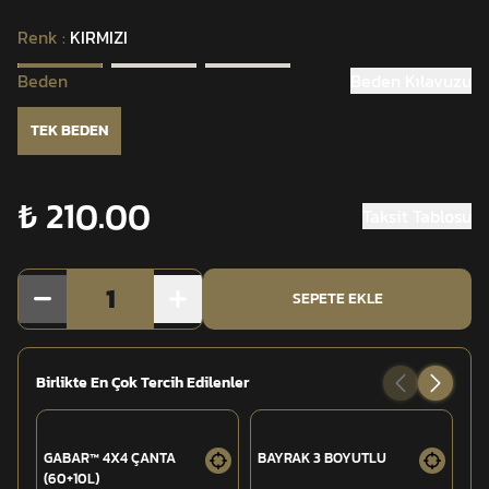
Renk
:
KIRMIZI
Beden
Beden Kılavuzu
TEK BEDEN
₺ 210.00
Taksit Tablosu
1
SEPETE EKLE
Birlikte En Çok Tercih Edilenler
GABAR™ 4X4 ÇANTA
BAYRAK 3 BOYUTLU
SA
(60+10L)