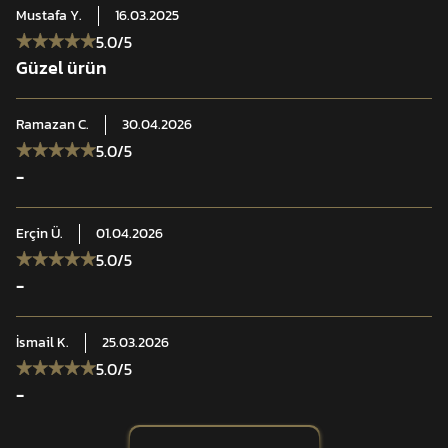
Mustafa
Y.
16.03.2025
5.0
/5
Güzel ürün
Ramazan
C.
30.04.2026
5.0
/5
-
Erçin
Ü.
01.04.2026
5.0
/5
-
İsmail
K.
25.03.2026
5.0
/5
-