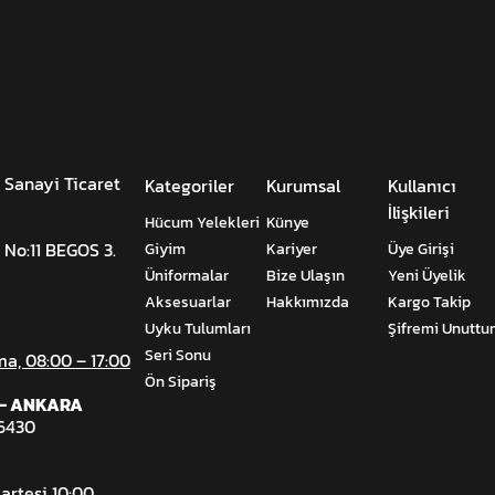
 Sanayi Ticaret
Kategoriler
Kurumsal
Kullanıcı
İlişkileri
Hücum Yelekleri
Künye
 No:11 BEGOS 3.
Giyim
Kariyer
Üye Girişi
Üniformalar
Bize Ulaşın
Yeni Üyelik
Aksesuarlar
Hakkımızda
Kargo Takip
Uyku Tulumları
Şifremi Unutt
Seri Sonu
ma, 08:00 – 17:00
Ön Sipariş
ı - ANKARA
06430
artesi 10:00