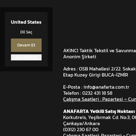
United States
Dil Seç
Devam Et
AKINCI Taktik Tekstil ve Savunma
Anonim Şirketi
Ülke Değiştir
Adres : OSB Mahallesi 2/22. Sokak
Etap Kuzey Girişi BUCA-İZMİR
E-Posta : info@anafarta.com.tr
Telefon : 0232 431 18 58
Çalışma Saatleri : Pazartesi – Cu
ANAFARTA Yetkili Satış Noktas
Korkutreis, Yeşilırmak Cd. No:3, 
Çankaya/Ankara
(0312) 230 67 00
Çalışma Saatleri: Pazartesi - Cum