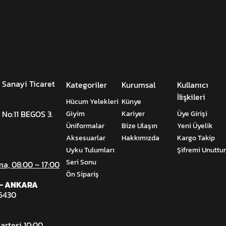
 Sanayi Ticaret
Kategoriler
Kurumsal
Kullanıcı
İlişkileri
Hücum Yelekleri
Künye
 No:11 BEGOS 3.
Giyim
Kariyer
Üye Girişi
Üniformalar
Bize Ulaşın
Yeni Üyelik
Aksesuarlar
Hakkımızda
Kargo Takip
Uyku Tulumları
Şifremi Unutt
Seri Sonu
ma, 08:00 – 17:00
Ön Sipariş
ı - ANKARA
06430
artesi 10:00