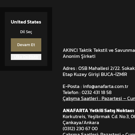
United States
Dil Seç
Devam Et
AKINCI Taktik Tekstil ve Savunma
Anonim Şirketi
Ülke Değiştir
Adres : OSB Mahallesi 2/22. Sokak
Etap Kuzey Girişi BUCA-İZMİR
E-Posta : info@anafarta.com.tr
Telefon : 0232 431 18 58
Çalışma Saatleri : Pazartesi – Cu
ANAFARTA Yetkili Satış Noktas
Korkutreis, Yeşilırmak Cd. No:3, 
Çankaya/Ankara
(0312) 230 67 00
Çalışma Saatleri: Pazartesi - Cum