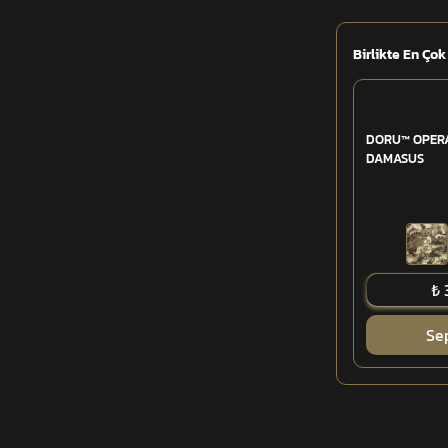
Birlikte En Çok
DORU™ OPERA
DAMASUS
₺ 
Se