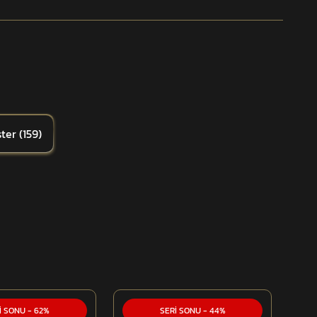
ter
(
159
)
İ SONU
-
62
%
SERİ SONU
-
44
%