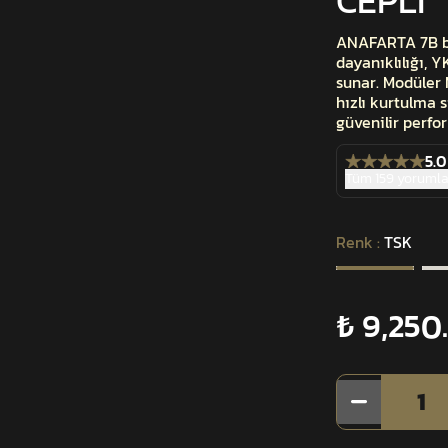
CEPLİ
ANAFARTA 7B ba
dayanıklılığı, 
sunar. Modüler
hızlı kurtulma s
güvenilir perfo
5.0
Tüm 159 yorumla
Renk
:
TSK
₺ 9,250
1