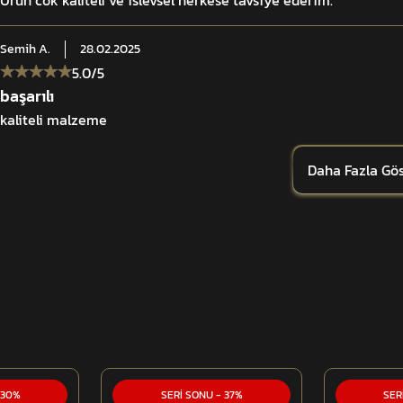
Ürün cok kaliteli ve islevsel herkese tavsiye ederim.
Semih
A.
28.02.2025
5.0
/5
başarılı
kaliteli malzeme
Daha Fazla Gös
30
%
SERİ SONU
-
37
%
SER