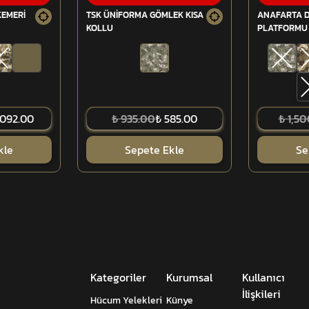
KEMERİ
TSK ÜNİFORMA GÖMLEK KISA
ANAFARTA 
KOLLU
PLATFORMU 
)
,092.00
₺ 935.00
₺ 585.00
₺ 1,5
kle
Sepete Ekle
Se
Kategoriler
Kurumsal
Kullanıcı
İlişkileri
Hücum Yelekleri
Künye