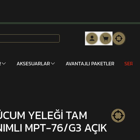
R
AKSESUARLAR
AVANTAJLI PAKETLER
SERİ 
ÜCUM YELEĞİ TAM
IMLI MPT-76/G3 AÇIK