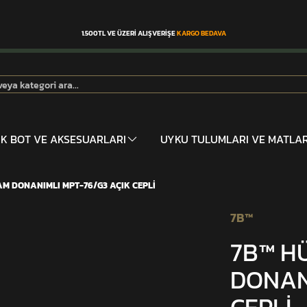
1.500TL VE ÜZERİ ALIŞVERİŞE
KARGO BEDAVA
İK BOT VE AKSESUARLARI
UYKU TULUMLARI VE MATLA
AM DONANIMLI MPT-76/G3 AÇIK CEPLİ
7B™
7B™ H
DONAN