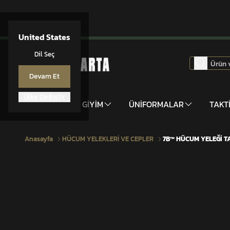
United States
Dil Seç
Devam Et
Ülke Değiştir
DONANIM
GİYİM
ÜNİFORMALAR
TAKT
Anasayfa
HÜCUM YELEKLERİ VE CEPLER
7B™ HÜCUM YELEĞİ T