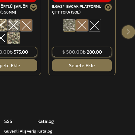
DÖRTLÜ ŞARJÖR
ILGAZ™ BACAK PLATFORMU
ILG
(5.56MM)
ÇİFT TOKA (SOL)
ÇİFT
00.00
₺ 575.00
₺ 500.00
₺ 280.00
pete Ekle
Sepete Ekle
SSS
Katalog
Güvenli Alışveriş
Katalog