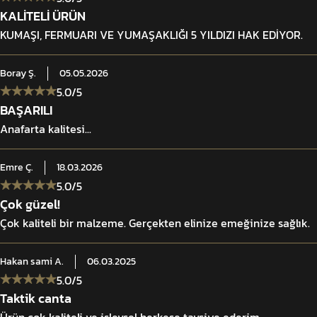
KALİTELİ ÜRÜN
KUMAŞI, FERMUARI VE YUMAŞAKLIĞI 5 YILDIZI HAK EDİYOR.
olu saha koşullarında maksimum performans sağlamak üzere geliştirilmi
Boray
Ş.
05.05.2026
 Profesyonel sınıf YKK® tokalar ve yüksek dayanımlı polyester kolonla
5.0
/5
BAŞARILI
yonunu artırarak uzun süreli kullanımda ısı ve nem kontrolüne katkı sağ
Anafarta kalitesi...
ma ve salınımı minimize eder.
acına göre özelleştirilmesine imkân tanır. Ergonomik omuz yapısı yükü 
Emre
Ç.
18.03.2026
istemi hızlı beden ayarı ve acil durumlarda tek hamlede kurtulma fonksiy
5.0
/5
Çok güzel!
Çok kaliteli bir malzeme. Gerçekten elinize emeğinize sağlık.
Hakan sami
A.
06.03.2025
5.0
/5
Taktik canta