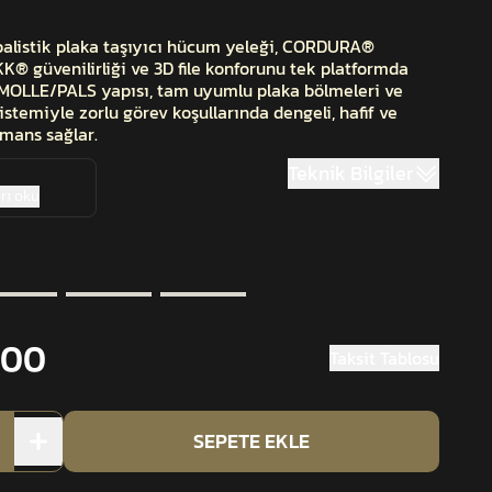
listik plaka taşıyıcı hücum yeleği, CORDURA®
YKK® güvenilirliği ve 3D file konforunu tek platformda
 MOLLE/PALS yapısı, tam uyumlu plaka bölmeleri ve
istemiyle zorlu görev koşullarında dengeli, hafif ve
rmans sağlar.
Teknik Bilgiler
rı oku
.00
Taksit Tablosu
SEPETE EKLE