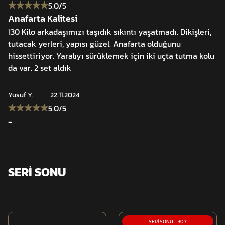
5.0
/5
Anafarta Kalitesi
75 x 175 cm ölçü
130 Kilo arkadaşımızı taşıdık sıkıntı yaşatmadı. Dikişleri,
tutacak yerleri, yapısı güzel. Anafarta olduğunu
1400 ± 40 gr ağırlık
hissettiriyor. Yaralıyı sürüklemek için iki uçta tutma kolu
da var. 2 set aldık
100 kg emniyetli taşıma kapasitesi
Yusuf
Y.
22.11.2024
5.0
/5
4 cm toka–kolon sabitleme sistemi
-
6 uzun kenar tutma kulpu
2 kısa kenar taşıma kulpu
SERİ SONU
Zarf dikiş takviyeli kulplar
Boyun destekli baş bölgesi
SERİ SONU
-
30
%