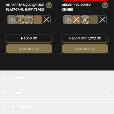
ANAFARTA ÜÇLÜ ŞARJÖR
ARKAN™ V2 GÖREV
PLATFORMU (MPT-76/G3)
KEMERİ
Sürüklemeye uygun yapı
Rulo yapılabilir tasarım
₺ 1,500.00
₺ 1,560.00
₺ 1,092.00
2 yıl garanti
Sepete Ekle
Sepete Ekle
Kategoriler
Kurumsal
Kullanıcı İlişkileri