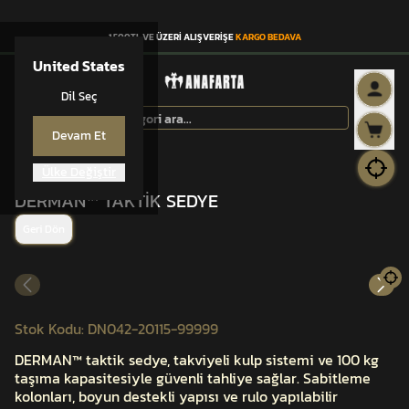
1.500TL VE ÜZERİ ALIŞVERİŞE
KARGO BEDAVA
United States
Dil Seç
Devam Et
Ülke Değiştir
DERMAN™
DERMAN™ TAKTİK SEDYE
Geri Dön
Stok Kodu
:
DN042-20115-99999
DERMAN™ taktik sedye, takviyeli kulp sistemi ve 100 kg
taşıma kapasitesiyle güvenli tahliye sağlar. Sabitleme
kolonları, boyun destekli yapısı ve rulo yapılabilir