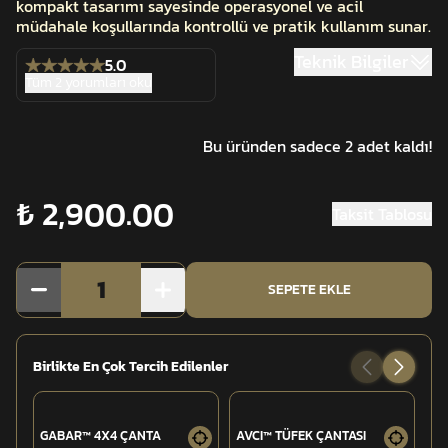
kompakt tasarımı sayesinde operasyonel ve acil
müdahale koşullarında kontrollü ve pratik kullanım sunar.
Teknik Bilgiler
5.0
Tüm 2 yorumları oku
Bu üründen sadece 2 adet kaldı!
₺ 2,900.00
Taksit Tablosu
1
SEPETE EKLE
Birlikte En Çok Tercih Edilenler
GABAR™ 4X4 ÇANTA
AVCI™ TÜFEK ÇANTASI
CE