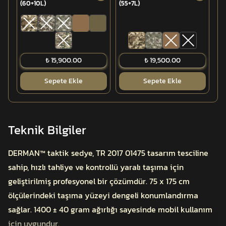
(60+10L)
(55+7L)
SO
₺ 15,900.00
₺ 19,500.00
Sepete Ekle
Sepete Ekle
Teknik Bilgiler
DERMAN™ taktik sedye, TR 2017 01475 tasarım tesciline
sahip, hızlı tahliye ve kontrollü yaralı taşıma için
geliştirilmiş profesyonel bir çözümdür. 75 x 175 cm
ölçülerindeki taşıma yüzeyi dengeli konumlandırma
sağlar. 1400 ± 40 gram ağırlığı sayesinde mobil kullanım
için uygundur.