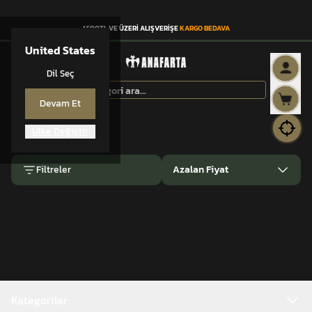
1.500TL VE ÜZERİ ALIŞVERİŞE
KARGO BEDAVA
United States
Dil Seç
Devam Et
Anasayfa
DİZLİK
Ülke Değiştir
DİZLİK
Filtreler
Azalan Fiyat
Kategoriler