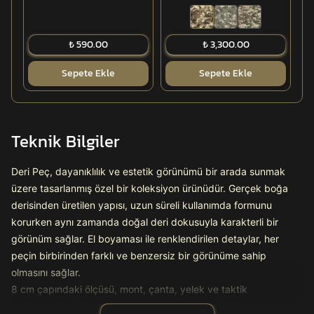
₺ 590.00
₺ 3,300.00
Sepete Ekle
Sepete Ekle
Teknik Bilgiler
Deri Peç, dayanıklılık ve estetik görünümü bir arada sunmak
üzere tasarlanmış özel bir koleksiyon ürünüdür. Gerçek boğa
derisinden üretilen yapısı, uzun süreli kullanımda formunu
korurken aynı zamanda doğal deri dokusuyla karakterli bir
görünüm sağlar. El boyaması ile renklendirilen detaylar, her
peçin birbirinden farklı ve benzersiz bir görünüme sahip
olmasını sağlar.
8 cm çapındaki ölçüsü, mont, çanta, yelek ve taktik
ekipmanlara entegrasyonu kolaylaştırır. Kenar yapısı uzun