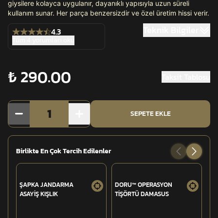
giysilere kolayca uygulanır, dayanıklı yapısıyla uzun süreli
kullanım sunar. Her parça benzersizdir ve özel üretim hissi verir.
Teknik Bilgiler
4.3
Tüm 4 yorumları oku
₺ 290.00
Taksit Tablosu
1
SEPETE EKLE
Birlikte En Çok Tercih Edilenler
ŞAPKA JANDARMA
DORU™ OPERASYON
TU
ASAYİŞ KIŞLIK
TİŞÖRTÜ DAMASUS
OP