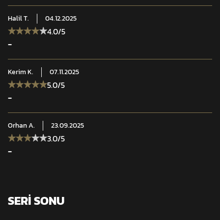
Halil
T.
04.12.2025
4.0
/5
-
Kerim
K.
07.11.2025
5.0
/5
-
Orhan
A.
23.09.2025
3.0
/5
-
SERİ SONU