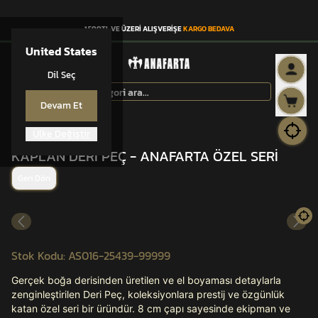
1.500TL VE ÜZERİ ALIŞVERİŞE
KARGO BEDAVA
United States
Dil Seç
Devam Et
Ülke Değiştir
ANAFARTA®
KAPLAN DERİ PEÇ - ANAFARTA ÖZEL SERİ
Geri Dön
Stok Kodu
:
AS016-25439-99999
Gerçek boğa derisinden üretilen ve el boyaması detaylarla
zenginleştirilen Deri Peç, koleksiyonlara prestij ve özgünlük
katan özel seri bir üründür. 8 cm çapı sayesinde ekipman ve