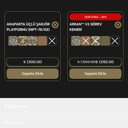
SERİ SONU
-
30
%
ANAFARTA ÜÇLÜ ŞARJÖR
ARKAN™ V2 GÖREV
PLATFORMU (MPT-76/G3)
KEMERİ
₺ 1,500.00
₺ 1,560.00
₺ 1,092.00
Sepete Ekle
Sepete Ekle
Kategoriler
Kurumsal