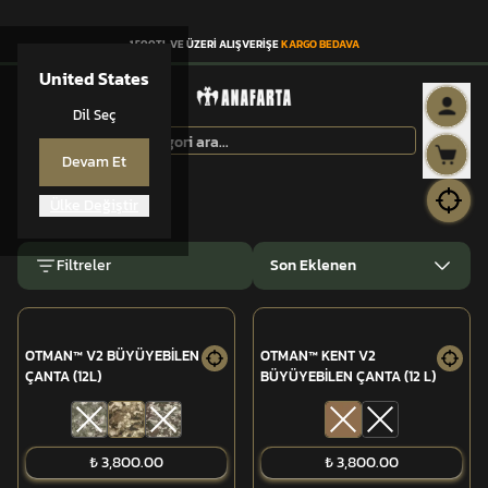
1.500TL VE ÜZERİ ALIŞVERİŞE
KARGO BEDAVA
United States
Dil Seç
Devam Et
Anasayfa
OTMAN™
Ülke Değiştir
OTMAN™
Filtreler
Son Eklenen
OTMAN™ V2 BÜYÜYEBİLEN
OTMAN™ KENT V2
ÇANTA (12L)
BÜYÜYEBİLEN ÇANTA (12 L)
TÜKENDİ
₺ 3,800.00
₺ 3,800.00