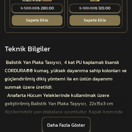
₺ 500.00
₺ 280.00
₺ 180.00
₺ 120.00
Sepete Ekle
Sepete Ekle
Teknik Bilgiler
Balistik Yan Plaka Tasıyıcı, 4 kat PU kaplamalı lisanslı
CORDURA®® kumaş, yüksek dayanıma sahip kolonları ve
güçlendirilmiş dikiş yöntemi ile en üstün dayanımı
sunmak üzere üretildi.
Anafarta Hücum Yeleklerinde kullanılmak üzere
geliştirilmiş Balistik Yan Plaka Taşıyıcı, 22x15x3 cm
ölçülerindeki yan plakalara uyumludur. Kapak kısmında
bulunan uzun ömürlü cırt bantları sayesinde plakayı tam
Daha Fazla Göster
kavrar. Ön yüzünde bulunan PALS sistemi küçük ceplerin