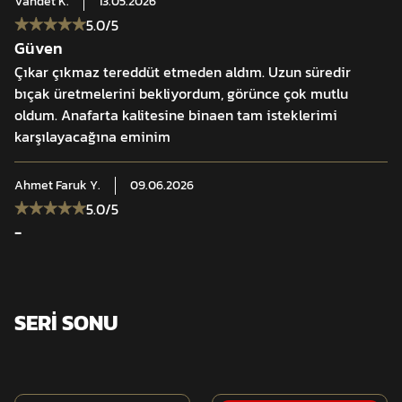
Vahdet
K.
13.05.2026
5.0
/5
Güven
Çıkar çıkmaz tereddüt etmeden aldım. Uzun süredir
bıçak üretmelerini bekliyordum, görünce çok mutlu
oldum. Anafarta kalitesine binaen tam isteklerimi
karşılayacağına eminim
Ahmet Faruk
Y.
09.06.2026
5.0
/5
-
SERİ SONU