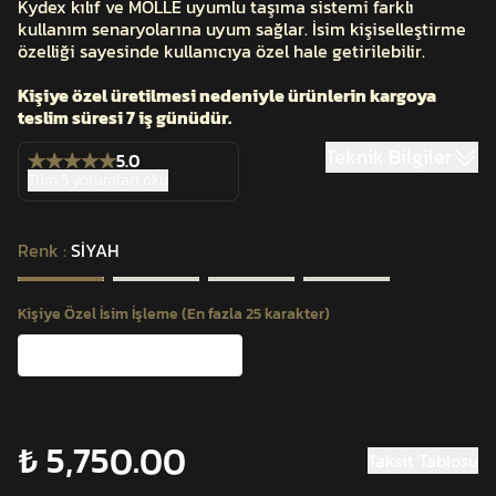
Kydex kılıf ve MOLLE uyumlu taşıma sistemi farklı
kullanım senaryolarına uyum sağlar. İsim kişiselleştirme
özelliği sayesinde kullanıcıya özel hale getirilebilir.
Kişiye özel üretilmesi nedeniyle ürünlerin kargoya
teslim süresi 7 iş günüdür.
Teknik Bilgiler
5.0
Tüm 5 yorumları oku
Renk
:
SİYAH
Kişiye Özel İsim İşleme (En fazla 25 karakter)
₺ 5,750.00
Taksit Tablosu