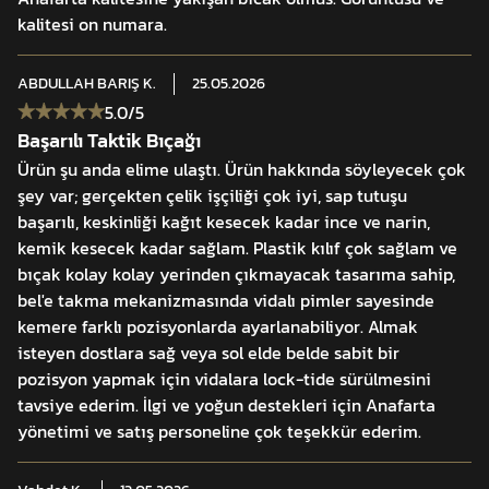
Toplam uzunluk: 22.5 cm
kalitesi on numara.
Namlu uzunluğu : 10.5 cm
Kabza uzunluğu :12 cm
ABDULLAH BARIŞ
K.
25.05.2026
5.0
/5
Öne Çıkan Özellikler
Başarılı Taktik Bıçağı
İsim ve soyisimkişiselleştirme seçeneği
Ürün şu anda elime ulaştı. Ürün hakkında söyleyecek çok
N690 yüksek dayanımlıçelik yapı
şey var; gerçekten çelik işçiliği çok iyi, sap tutuşu
60±1 HRC sertlikdeğeri
başarılı, keskinliği kağıt kesecek kadar ince ve narin,
4.2 mm güçlendirilmişnamlu kalınlığı
kemik kesecek kadar sağlam. Plastik kılıf çok sağlam ve
bıçak kolay kolay yerinden çıkmayacak tasarıma sahip,
Mat siyah seramikkaplama yüzey
bel'e takma mekanizmasında vidalı pimler sayesinde
Kydex® kılıf ve MOLLEuyumlu taşıma sistemi
kemere farklı pozisyonlarda ayarlanabiliyor. Almak
Evrensel MOLLEaralıklarıyla uyumlu yapı
isteyen dostlara sağ veya sol elde belde sabit bir
Ergonomik ve dayanıklıkabza seçenekleri
pozisyon yapmak için vidalara lock-tide sürülmesini
Doğa, günlük kullanımve saha faaliyetleri için çok yönlü
tavsiye ederim. İlgi ve yoğun destekleri için Anafarta
kullanım
yönetimi ve satış personeline çok teşekkür ederim.