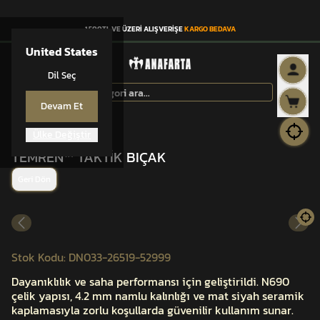
1.500TL VE ÜZERİ ALIŞVERİŞE
KARGO BEDAVA
United States
Dil Seç
Devam Et
Ülke Değiştir
TEMREN™
TEMREN™ TAKTİK BIÇAK
Geri Dön
Stok Kodu
:
DN033-26519-52999
Dayanıklılık ve saha performansı için geliştirildi. N690
çelik yapısı, 4.2 mm namlu kalınlığı ve mat siyah seramik
kaplamasıyla zorlu koşullarda güvenilir kullanım sunar.