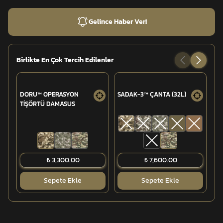
Gelince Haber Ver!
Birlikte En Çok Tercih Edilenler
DORU™ OPERASYON
SADAK-3™ ÇANTA (32L)
TU
TİŞÖRTÜ DAMASUS
OP
₺ 3,300.00
₺ 7,600.00
Sepete Ekle
Sepete Ekle