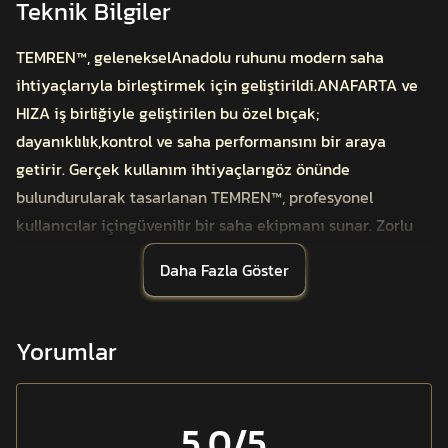
Teknik Bilgiler
TEMREN™, gelenekselAnadolu ruhunu modern saha
ihtiyaçlarıyla birleştirmek için geliştirildi.ANAFARTA ve
HIZA iş birliğiyle geliştirilen bu özel bıçak;
dayanıklılık,kontrol ve saha performansını bir araya
getirir. Gerçek kullanım ihtiyaçlarıgöz önünde
bulundurularak tasarlanan TEMREN™, profesyonel
kullanıcılar içingüvenilir bir saha ekipmanı sunar. Zorlu
saha koşullarında yüksek performanssağlarken, günlük
Daha Fazla Göster
kullanım ve doğa faaliyetlerinde de işlevselliğini korur.
N690 çelik yapısı, 4.2mm güçlendirilmiş namlu kalınlığı
ve yüksek sertlik değeri sayesinde uzunsüreli dayanıklılık
Yorumlar
sunar. Mat siyah seramik kaplama, ışık yansımasını
minimumseviyeye indirerek kamuflaj disiplinini
destekler. Ergonomik kabza yapısı uzunsüreli
5.0
/5