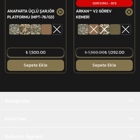
SERİ SONU
-
30
%
ANAFARTA ÜÇLÜ ŞARJÖR
ARKAN™ V2 GÖREV
PLATFORMU (MPT-76/G3)
KEMERİ
₺ 1,500.00
₺ 1,560.00
₺ 1,092.00
Sepete Ekle
Sepete Ekle
Kategoriler
Kurumsal
Kullanıcı İlişkileri