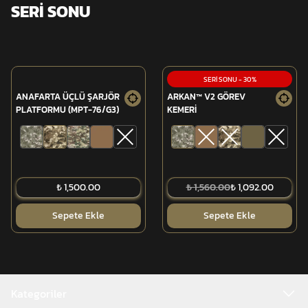
SERİ SONU
SERİ SONU
-
30
%
ANAFARTA ÜÇLÜ ŞARJÖR
ARKAN™ V2 GÖREV
PLATFORMU (MPT-76/G3)
KEMERİ
₺ 1,500.00
₺ 1,560.00
₺ 1,092.00
Sepete Ekle
Sepete Ekle
Kategoriler