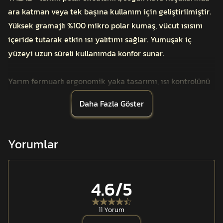
ara katman veya tek başına kullanım için geliştirilmiştir.
Yüksek gramajlı %100 mikro polar kumaş, vücut ısısını
içeride tutarak etkin ısı yalıtımı sağlar. Yumuşak iç
yüzeyi uzun süreli kullanımda konfor sunar.
Yarım fermuarlı ergonomik yaka tasarımı, ısı kontrolünü
destekler ve farklı katman kombinasyonlarına uyum
Daha Fazla Göster
sağlar. Orijinal YKK® fermuar sistemi uzun ömürlü ve
güvenilir kullanım sunar.
Yorumlar
Kol üzerinde arma ve peç kullanımına uygun özel panel
yer alır. Toplam 3 fonksiyonel cep, günlük ve operasyonel
kullanımda pratik depolama imkânı sağlar. Şehir yaşamı,
4.6
/5
saha görevleri ve soğuk hava outdoor faaliyetlerinde
dengeli ısı konforu ve dayanım sunar. Yapısal formunu
11 Yorum
uzun süre koruyacak şekilde tasarlanmıştır.