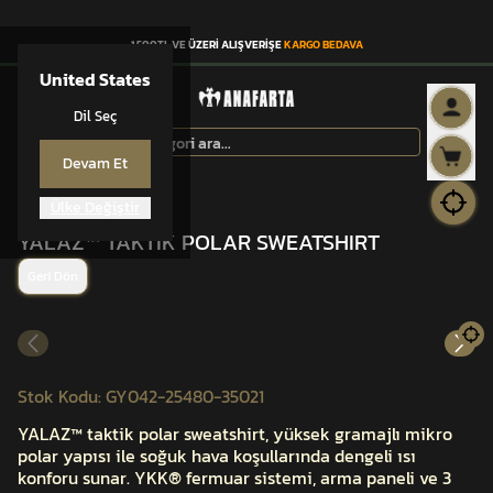
1.500TL VE ÜZERİ ALIŞVERİŞE
KARGO BEDAVA
United States
Dil Seç
Devam Et
Ülke Değiştir
YALAZ™
YALAZ™ TAKTİK POLAR SWEATSHIRT
Geri Dön
Stok Kodu
:
GY042-25480-35021
YALAZ™ taktik polar sweatshirt, yüksek gramajlı mikro
polar yapısı ile soğuk hava koşullarında dengeli ısı
konforu sunar. YKK® fermuar sistemi, arma paneli ve 3