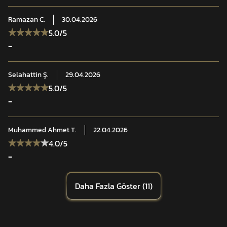
Uzun ömürlü form stabilitesi
Ramazan
C.
30.04.2026
5.0
/5
-
Selahattin
Ş.
29.04.2026
5.0
/5
-
Muhammed Ahmet
T.
22.04.2026
4.0
/5
-
Daha Fazla Göster
(
11
)