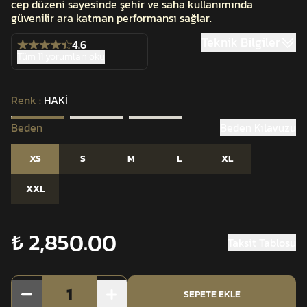
cep düzeni sayesinde şehir ve saha kullanımında
güvenilir ara katman performansı sağlar.
Teknik Bilgiler
4.6
Tüm 11 yorumları oku
Renk
:
HAKİ
Beden
Beden Kılavuzu
XS
S
M
L
XL
XXL
₺ 2,850.00
Taksit Tablosu
1
SEPETE EKLE