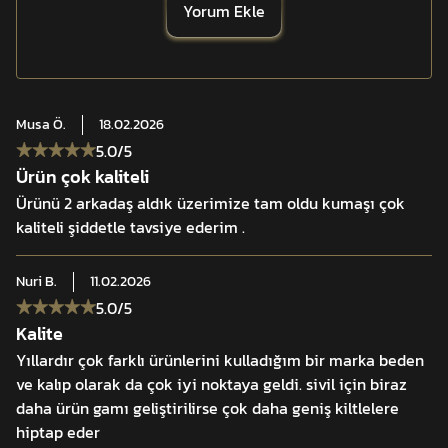
Yorum Ekle
Yüksek gramajlı
mikro polar
%100
Musa
Ö.
18.02.2026
YKK® dayanıklı fermuar sistemi
5.0
/5
Ürün çok kaliteli
Yarım fermuarlı ergonomik yaka
Ürünü 2 arkadaş aldık üzerimize tam oldu kumaşı çok
kaliteli şiddetle tavsiye ederim .
3 fonksiyonel cep
Nuri
B.
11.02.2026
Arma/peç paneli
5.0
/5
Kalite
Profesyonel ara katman tasarımı
Yıllardır çok farklı ürünlerini kulladığım bir marka beden
ve kalıp olarak da çok iyi noktaya geldi. sivil için biraz
daha ürün gamı geliştirilirse çok daha geniş kiltlelere
Soğuk hava uyumlu yapı
hiptap eder