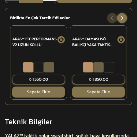
Birlikte En Çok Tercih Edilenler
ARAS™ FIT PERFORMANS
ARAS™ DAMASUS®
BO
V2 UZUN KOLLU
BALIKÇI YAKA TAKTİK
CEB
TİŞÖRT UZUN KOLLU
₺ 1,550.00
₺ 1,850.00
Sepete Ekle
Sepete Ekle
Teknik Bilgiler
YALAZ™ taktik polar sweatshirt, soğuk hava koşullarında