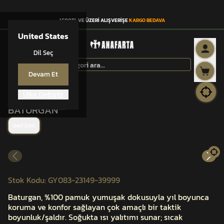
1.500TL VE ÜZERİ ALIŞVERİŞE
KARGO BEDAVA
United States
Dil Seç
Devam Et
Ülke Değiştir
BATURGAN™
BATURGAN™
Geri Dön
Stok Kodu
:
GY083-23149-39999
Baturgan, %100 pamuk yumuşak dokusuyla yıl boyunca
koruma ve konfor sağlayan çok amaçlı bir taktik
boyunluk/şaldır. Soğukta ısı yalıtımı sunar; sıcak