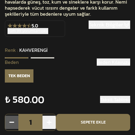
havalarda güneş, toz, kum ve sineklere karşı korur. Nemi
hapsederek vücut ısısını dengeler ve farklı kullanım
şekilleriyle tüm bedenlere uyum sağlar.
Teknik Bilgiler
5.0
Tüm 39 yorumları oku
Renk
:
KAHVERENGİ
Beden
Beden Kılavuzu
TEK BEDEN
₺ 580.00
Taksit Tablosu
1
SEPETE EKLE