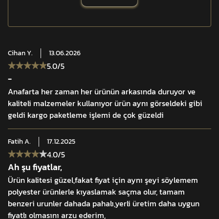
Özellikler:
• %100 pamuk dokuma
Cihan
Y.
13.06.2026
• Soğukta ısı yalıtımı
5.0
/5
• Sıcakta güneş/toz koruması
-
• Çok amaçlı kullanım
Anafarta her zaman her ürünün arkasında duruyor ve
• Yumuşak ve cilde dost yapı
kaliteli malzemeler kullanıyor ürün aynı görseldeki gibi
geldi kargo paketleme işlemi de çok güzeldi
Fatih
A.
17.12.2025
4.0
/5
Ah şu fiyatlar,
Ürün kalitesi güzel,fakat fiyat için aynı şeyi söylemem
polyester ürünlerle kıyaslamak saçma olur, tamam
benzeri urunler dahada pahalı,yerli üretim daha uygun
fiyatlı olmasını arzu ederim,