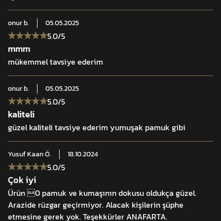
onur
b.
05.05.2025
5.0
/5
mmm
mükemmel tavsiye ederim
onur
b.
05.05.2025
5.0
/5
kaliteli
güzel kaliteli tavsiye ederim yumuşak pamuk gibi
Yusuf Kaan
Ö.
18.10.2024
5.0
/5
Çok iyi
Ürün 0 pamuk ve kumaşının dokusu oldukça güzel.
Arazide rüzgar geçirmiyor. Alacak kişilerin şüphe
etmesine gerek yok. Teşekkürler ANAFARTA.