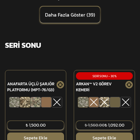
Daha Fazla Göster
(
39
)
SERİ SONU
SERİ SONU
-
30
%
ANAFARTA ÜÇLÜ ŞARJÖR
ARKAN™ V2 GÖREV
PLATFORMU (MPT-76/G3)
KEMERİ
₺ 1,500.00
₺ 1,560.00
₺ 1,092.00
Sepete Ekle
Sepete Ekle