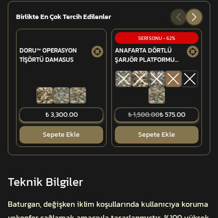
Birlikte En Çok Tercih Edilenler
SERİ SONU
-
62
%
DORU™ OPERASYON
ANAFARTA DÖRTLÜ
PO
TİŞÖRTÜ DAMASUS
ŞARJÖR PLATFORMU
DO
(5.56MM)
₺ 3,300.00
₺ 1,500.00
₺ 575.00
Sepete Ekle
Sepete Ekle
Teknik Bilgiler
Baturgan, değişken iklim koşullarında kullanıcıya koruma
vekonfor sağlamak amacıyla tasarlanmıştır. %100 yüksek