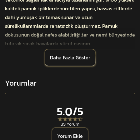
kaliteli pamuk ipliklerdenüretilen yapısı, hassas ciltlerde
dahi yumuşak bir temas sunar ve uzun
sürelikullanımlarda rahatsızlık oluşturmaz. Pamuk
dokusunun doğal nefes alabilirliği,ter ve nemi bünyesinde
tutarak sıcak havalarda vücut ısısının
dengelenmesinekatkı sağlar.
Daha Fazla Göster
Soğuk hava koşullarında boyun ve yüz bölgesinde ısı
yalıtımısağlarken, sıcak havalarda güneş ışığı, kum, toz
ve sineklere karşı etkili birkoruyucu bariyer görevi
Yorumlar
üstlenir. Çok amaçlı tasarımı sayesinde şal, boyunluk,yüz
örtüsü veya baş koruyucu olarak farklı şekillerde
kullanılabilir ve tümbedenlere uyum sağlar.
5.0
/5
Operasyonel kullanımın yanı sıra taktik atıcılık,
dağcılık,kamp, trekking ve günlük şehir yaşamında da
39 Yorum
tercih edilir. Anafarta logolujakarlı dokuması ise hem
Yorum Ekle
dayanıklılık kazandırır.